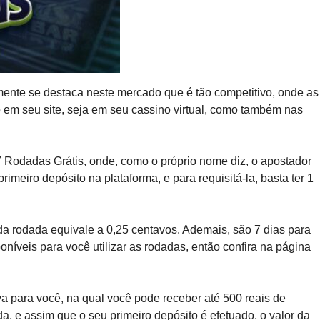
ilmente se destaca neste mercado que é tão competitivo, onde as
to em seu site, seja em seu cassino virtual, como também nas
7 Rodadas Grátis, onde, como o próprio nome diz, o apostador
meiro depósito na plataforma, e para requisitá-la, basta ter 1
ada rodada equivale a 0,25 centavos. Ademais, são 7 dias para
íveis para você utilizar as rodadas, então confira na página
a para você, na qual você pode receber até 500 reais de
a, e assim que o seu primeiro depósito é efetuado, o valor da