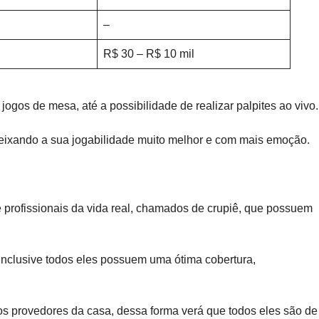
–
R$ 30 – R$ 10 mil
gos de mesa, até a possibilidade de realizar palpites ao vivo.
deixando a sua jogabilidade muito melhor e com mais emoção.
profissionais da vida real, chamados de crupiê, que possuem
nclusive todos eles possuem uma ótima cobertura,
s os provedores da casa, dessa forma verá que todos eles são de