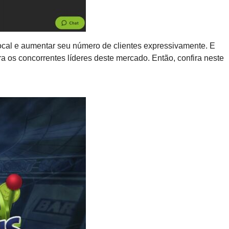
local e aumentar seu número de clientes expressivamente. E
 os concorrentes líderes deste mercado. Então, confira neste