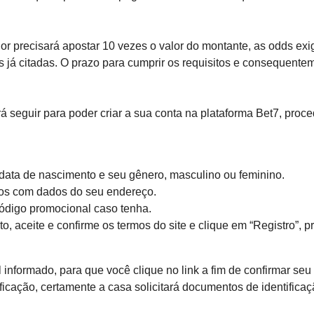
r precisará apostar 10 vezes o valor do montante, as odds exigi
 já citadas. O prazo para cumprir os requisitos e consequentem
á seguir para poder criar a sua conta na plataforma Bet7, proc
data de nascimento e seu gênero, masculino ou feminino.
mpos com dados do seu endereço.
ódigo promocional caso tenha.
to, aceite e confirme os termos do site e clique em “Registro”, p
informado, para que você clique no link a fim de confirmar seu r
rificação, certamente a casa solicitará documentos de identific