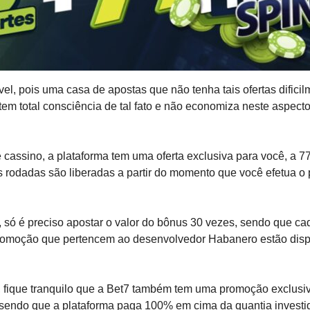
vel, pois uma casa de apostas que não tenha tais ofertas dific
 tem total consciência de tal fato e não economiza neste aspec
cassino, a plataforma tem uma oferta exclusiva para você, a 7
rodadas são liberadas a partir do momento que você efetua o pri
a, só é preciso apostar o valor do bônus 30 vezes, sendo que c
promoção que pertencem ao desenvolvedor Habanero estão dispon
s, fique tranquilo que a Bet7 também tem uma promoção exclusiv
, sendo que a plataforma paga 100% em cima da quantia investid