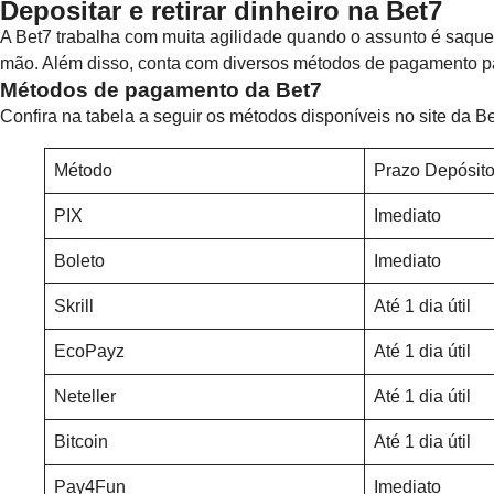
Depositar e retirar dinheiro na Bet7
A Bet7 trabalha com muita agilidade quando o assunto é saque 
mão. Além disso, conta com diversos métodos de pagamento pa
Métodos de pagamento da Bet7
Confira na tabela a seguir os métodos disponíveis no site da Be
Método
Prazo Depósit
PIX
Imediato
Boleto
Imediato
Skrill
Até 1 dia útil
EcoPayz
Até 1 dia útil
Neteller
Até 1 dia útil
Bitcoin
Até 1 dia útil
Pay4Fun
Imediato