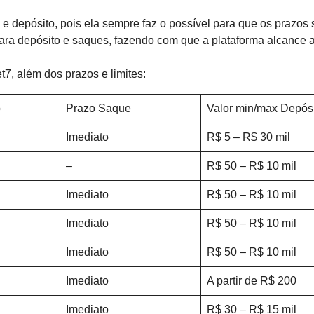
e depósito, pois ela sempre faz o possível para que os prazos 
ra depósito e saques, fazendo com que a plataforma alcance a
t7, além dos prazos e limites:
o
Prazo Saque
Valor min/max Depós
Imediato
R$ 5 – R$ 30 mil
–
R$ 50 – R$ 10 mil
Imediato
R$ 50 – R$ 10 mil
Imediato
R$ 50 – R$ 10 mil
Imediato
R$ 50 – R$ 10 mil
Imediato
A partir de R$ 200
Imediato
R$ 30 – R$ 15 mil