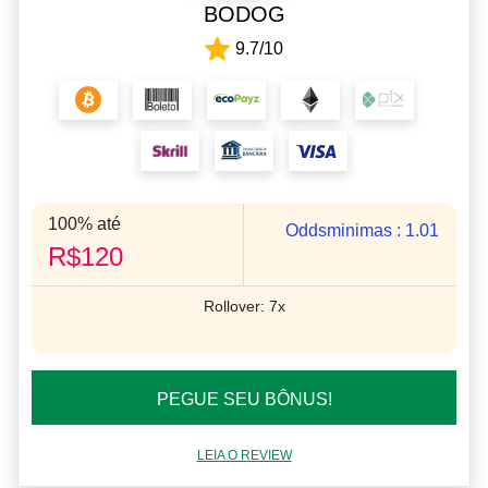
BODOG
9.7/10
100% até
Oddsminimas : 1.01
R$120
Rollover: 7x
PEGUE SEU BÔNUS!
LEIA O REVIEW