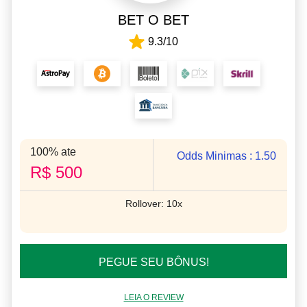
BET O BET
9.3/10
100% ate
Odds Minimas : 1.50
R$ 500
Rollover: 10x
PEGUE SEU BÔNUS!
LEIA O REVIEW