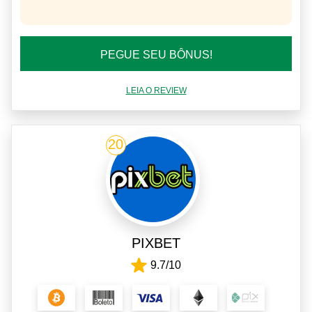
PEGUE SEU BÔNUS!
LEIA O REVIEW
20
PIXBET
9.7/10