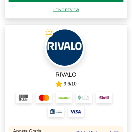
LEIA O REVIEW
22
RIVALO
9.6/10
Aposta Gratis