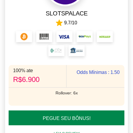
SLOTSPALACE
9.7/10
100% ate
Odds Mínimas : 1.50
R$6.900
Rollover: 6x
PEGUE SEU BÔNUS!