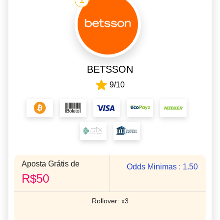
BETSSON
9/10
Aposta Grátis de
Odds Minimas : 1.50
R$50
Rollover: x3