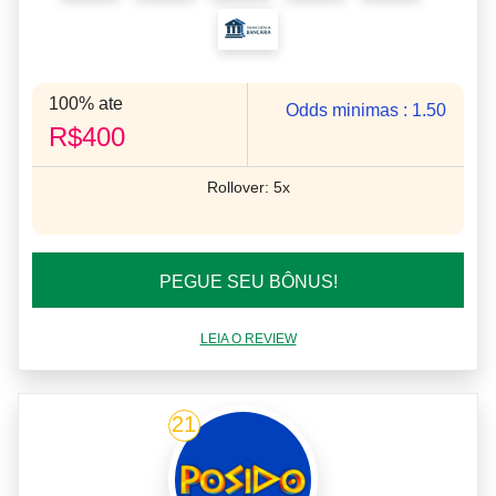
100% ate
Odds minimas : 1.50
R$400
Rollover: 5x
PEGUE SEU BÔNUS!
LEIA O REVIEW
21