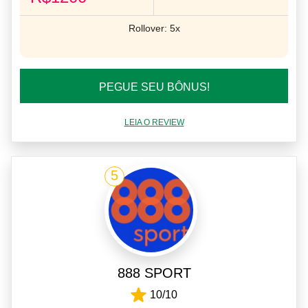
Rollover: 5x
PEGUE SEU BÔNUS!
LEIA O REVIEW
5
888 SPORT
10/10