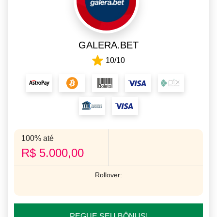
GALERA.BET
10/10
100% até
R$ 5.000,00
Rollover:
PEGUE SEU BÔNUS!