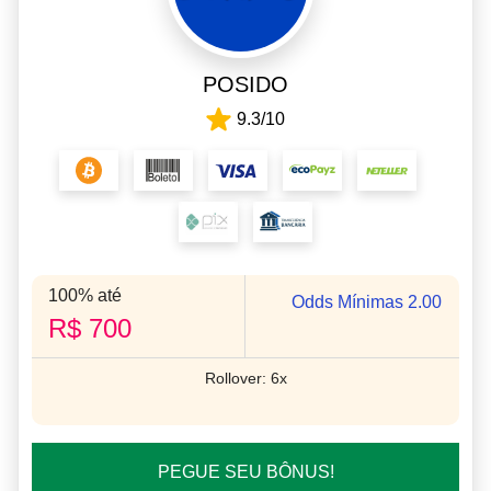
POSIDO
9.3/10
100% até
Odds Mínimas 2.00
R$ 700
Rollover: 6x
PEGUE SEU BÔNUS!