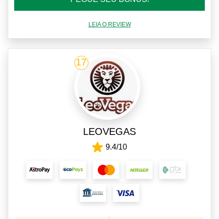
LEIA O REVIEW
17
LEOVEGAS
9.4/10