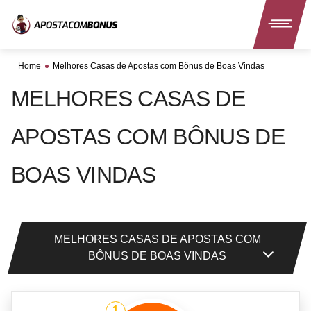
Home
Melhores Casas de Apostas com Bônus de Boas Vindas
MELHORES CASAS DE
APOSTAS COM BÔNUS DE
BOAS VINDAS
MELHORES CASAS DE APOSTAS COM
BÔNUS DE BOAS VINDAS
1