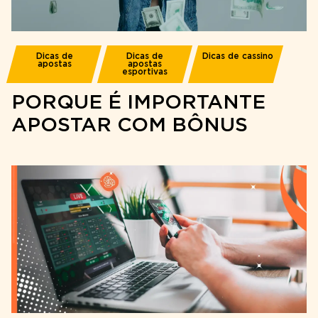
Dicas de
Dicas de
Dicas de cassino
apostas
apostas
esportivas
PORQUE É IMPORTANTE
APOSTAR COM BÔNUS