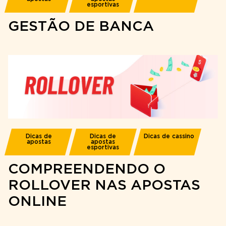
esportivas
GESTÃO DE BANCA
Dicas de
Dicas de
Dicas de cassino
apostas
apostas
esportivas
COMPREENDENDO O
ROLLOVER NAS APOSTAS
ONLINE