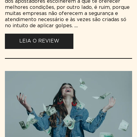
dos apostadores escolherem a que te oferecer
melhores condições, por outro lado, é ruim, porque
muitas empresas não oferecem a segurança e
atendimento necessário e às vezes são criadas só
no intuito de aplicar golpes. ....
LEIA O REVIEW