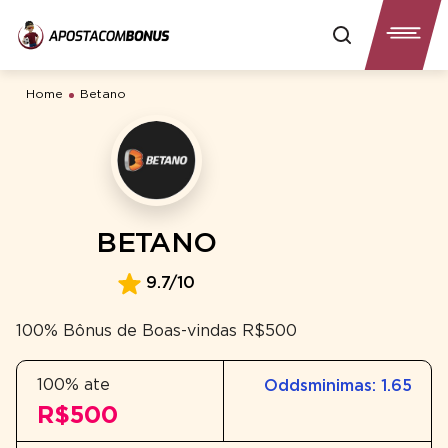
Home
Betano
BETANO
9.7/10
100% Bônus de Boas-vindas R$500
100% ate
Oddsminimas: 1.65
R$500