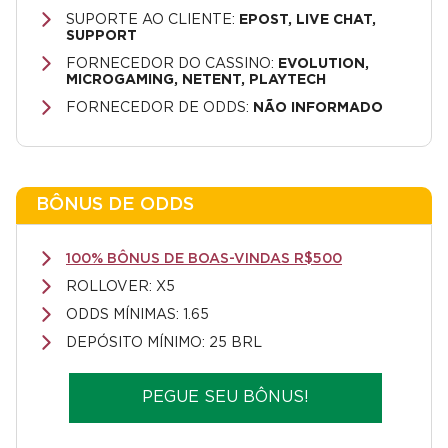
SUPORTE AO CLIENTE:
EPOST, LIVE CHAT,
SUPPORT
FORNECEDOR DO CASSINO:
EVOLUTION,
MICROGAMING, NETENT, PLAYTECH
FORNECEDOR DE ODDS:
NÃO INFORMADO
BÔNUS DE ODDS
100% BÔNUS DE BOAS-VINDAS R$500
ROLLOVER: X5
ODDS MÍNIMAS: 1.65
DEPÓSITO MÍNIMO: 25 BRL
PEGUE SEU BÔNUS!