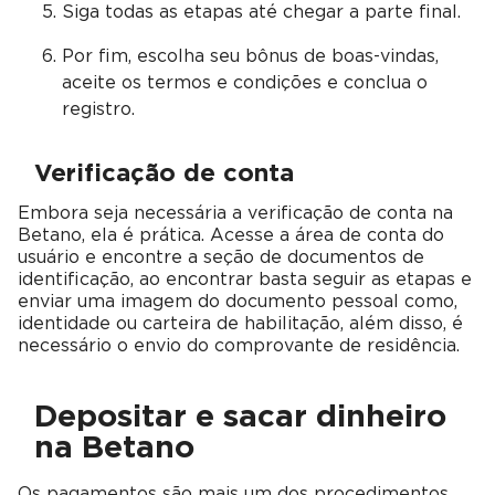
Siga todas as etapas até chegar a parte final.
Por fim, escolha seu bônus de boas-vindas,
aceite os termos e condições e conclua o
registro.
Verificação de conta
Embora seja necessária a verificação de conta na
Betano, ela é prática. Acesse a área de conta do
usuário e encontre a seção de documentos de
identificação, ao encontrar basta seguir as etapas e
enviar uma imagem do documento pessoal como,
identidade ou carteira de habilitação, além disso, é
necessário o envio do comprovante de residência.
Depositar e sacar dinheiro
na Betano
Os pagamentos são mais um dos procedimentos