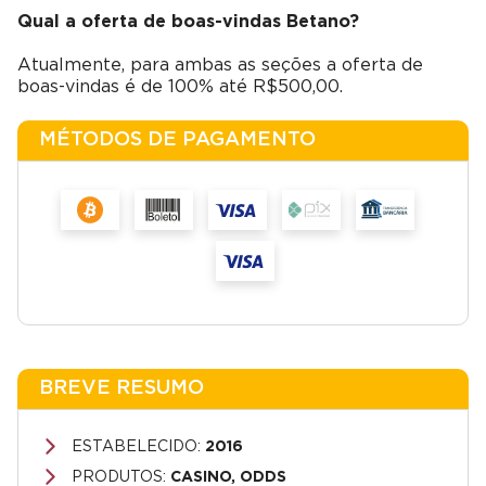
Qual a oferta de boas-vindas Betano?
Atualmente, para ambas as seções a oferta de
boas-vindas é de 100% até R$500,00.
MÉTODOS DE PAGAMENTO
BREVE RESUMO
ESTABELECIDO:
2016
PRODUTOS:
CASINO, ODDS