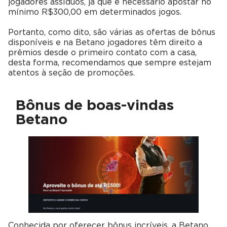
jogadores assíduos, já que é necessário apostar no
mínimo R$300,00 em determinados jogos.
Portanto, como dito, são várias as ofertas de bônus
disponíveis e na Betano jogadores têm direito a
prêmios desde o primeiro contato com a casa,
desta forma, recomendamos que sempre estejam
atentos à seção de promoções.
Bônus de boas-vindas
Betano
Conhecida por oferecer bônus incríveis, a Betano