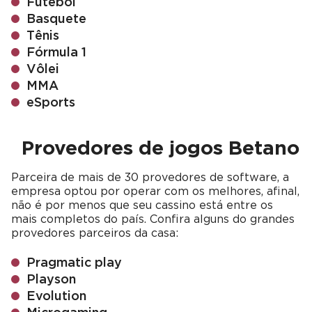
Futebol
Basquete
Tênis
Fórmula 1
Vôlei
MMA
eSports
Provedores de jogos Betano
Parceira de mais de 30 provedores de software, a
empresa optou por operar com os melhores, afinal,
não é por menos que seu cassino está entre os
mais completos do país. Confira alguns do grandes
provedores parceiros da casa:
Pragmatic play
Playson
Evolution