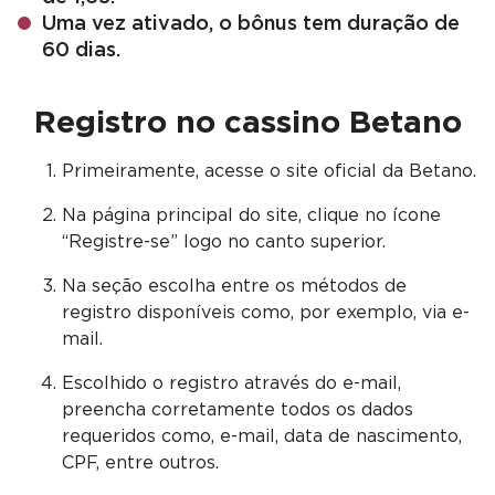
Uma vez ativado, o bônus tem duração de
60 dias.
Registro no cassino Betano
Primeiramente, acesse o site oficial da Betano.
Na página principal do site, clique no ícone
“Registre-se” logo no canto superior.
Na seção escolha entre os métodos de
registro disponíveis como, por exemplo, via e-
mail.
Escolhido o registro através do e-mail,
preencha corretamente todos os dados
requeridos como, e-mail, data de nascimento,
CPF, entre outros.