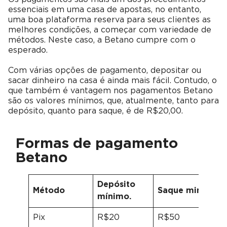
essenciais em uma casa de apostas, no entanto,
uma boa plataforma reserva para seus clientes as
melhores condições, a começar com variedade de
métodos. Neste caso, a Betano cumpre com o
esperado.
Com várias opções de pagamento, depositar ou
sacar dinheiro na casa é ainda mais fácil. Contudo, o
que também é vantagem nos pagamentos Betano
são os valores mínimos, que, atualmente, tanto para
depósito, quanto para saque, é de R$20,00.
Formas de pagamento
Betano
Depósito
Método
Saque min.
mínimo.
Pix
R$20
R$50