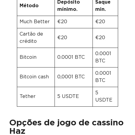
Depósito
Saque
Método
mínimo.
min.
Much Better
€20
€20
Cartão de
€20
€20
crédito
0.0001
Bitcoin
0.0001 BTC
BTC
0.0001
Bitcoin cash
0,0001 BTC
BTC
5
Tether
5 USDTE
USDTE
Opções de jogo de cassino
Haz