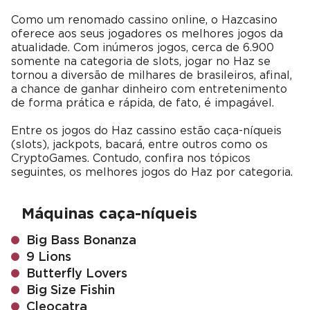
Como um renomado cassino online, o Hazcasino
oferece aos seus jogadores os melhores jogos da
atualidade. Com inúmeros jogos, cerca de 6.900
somente na categoria de slots, jogar no Haz se
tornou a diversão de milhares de brasileiros, afinal,
a chance de ganhar dinheiro com entretenimento
de forma prática e rápida, de fato, é impagável.
Entre os jogos do Haz cassino estão caça-níqueis
(slots), jackpots, bacará, entre outros como os
CryptoGames. Contudo, confira nos tópicos
seguintes, os melhores jogos do Haz por categoria.
Máquinas caça-níqueis
Big Bass Bonanza
9 Lions
Butterfly Lovers
Big Size Fishin
Cleocatra