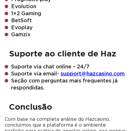
Evolution
1×2 Gaming
BetSoft
Evoplay
Gamzix
Suporte ao cliente de Haz
Suporte via chat online – 24/7
Suporte via email-
support@hazcasino.com
Seção com perguntas mais frequentes já
respondidas.
Conclusão
Com base na completa análise do Hazcasino,
concluímos que a plataforma é o ambiente