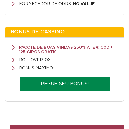
FORNECEDOR DE ODDS:
NO VALUE
BÔNUS DE CASSINO
PACOTE DE BOAS VINDAS 250% ATE €1000 +
125 GIROS GRATIS
ROLLOVER: 0X
BÔNUS MÁXIMO:
PEGUE SEU BÔNUS!