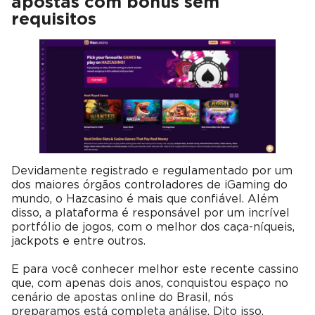
apostas com bônus sem
requisitos
Devidamente registrado e regulamentado por um
dos maiores órgãos controladores de iGaming do
mundo, o Hazcasino é mais que confiável. Além
disso, a plataforma é responsável por um incrível
portfólio de jogos, com o melhor dos caça-níqueis,
jackpots e entre outros.
E para você conhecer melhor este recente cassino
que, com apenas dois anos, conquistou espaço no
cenário de apostas online do Brasil, nós
preparamos está completa análise. Dito isso,