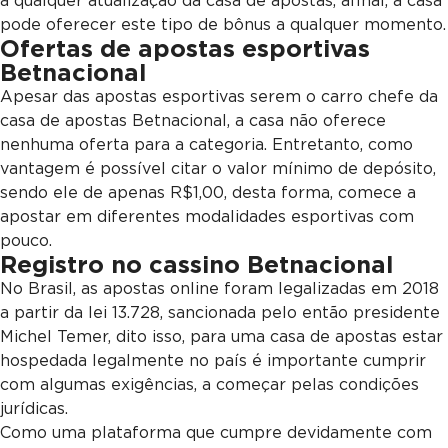
a qualquer atualização da casa de apostas, afinal, a casa
pode oferecer este tipo de bônus a qualquer momento.
Ofertas de apostas esportivas
Betnacional
Apesar das apostas esportivas serem o carro chefe da
casa de apostas Betnacional, a casa não oferece
nenhuma oferta para a categoria. Entretanto, como
vantagem é possível citar o valor mínimo de depósito,
sendo ele de apenas R$1,00, desta forma, comece a
apostar em diferentes modalidades esportivas com
pouco.
Registro no cassino Betnacional
No Brasil, as apostas online foram legalizadas em 2018
a partir da lei 13.728, sancionada pelo então presidente
Michel Temer, dito isso, para uma casa de apostas estar
hospedada legalmente no país é importante cumprir
com algumas exigências, a começar pelas condições
jurídicas.
Como uma plataforma que cumpre devidamente com