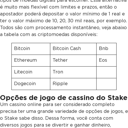
tipos de moedas digitais para escolher. Essa alternativa
é muito mais flexível com limites e prazos, então o
apostador poderá depositar o valor mínimo de 1 real e
ter o valor máximo de 10, 20, 30 mil reais, por exemplo.
Todos são com processamento instantâneo, veja abaixo
a tabela com as criptomoedas disponíveis:
Bitcoin
Bitcoin Cash
Bnb
Ethereum
Tether
Eos
Litecoin
Tron
Dogecoin
Ripple
Opções de jogo de cassino do Stake
Um cassino online para ser considerado completo
precisa ter uma grande variedade de opções de jogos, e
o Stake sabe disso. Dessa forma, você conta com
diversos jogos para se divertir e ganhar dinheiro,