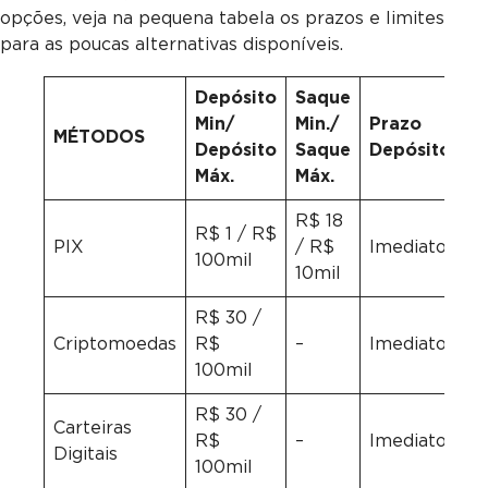
opções, veja na pequena tabela os prazos e limites
para as poucas alternativas disponíveis.
Depósito
Saque
Min/
Min./
Prazo
P
MÉTODOS
Depósito
Saque
Depósito
S
Máx.
Máx.
R$ 18
R$ 1 / R$
PIX
/ R$
Imediato
I
100mil
10mil
R$ 30 /
Criptomoedas
R$
–
Imediato
–
100mil
R$ 30 /
Carteiras
R$
–
Imediato
–
Digitais
100mil