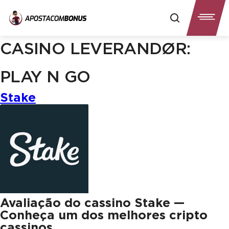
CASINO LEVERANDØR:
PLAY N GO
Stake
Avaliação do cassino Stake —
Conheça um dos melhores cripto
cassinos