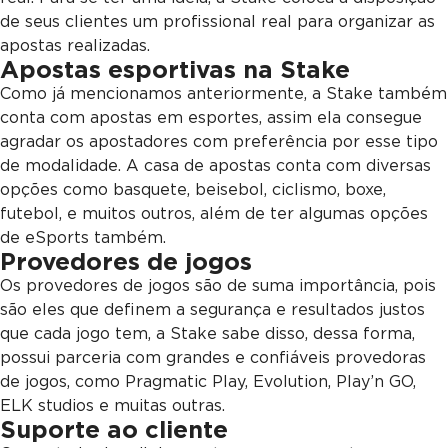
de seus clientes um profissional real para organizar as
apostas realizadas.
Apostas esportivas na Stake
Como já mencionamos anteriormente, a Stake também
conta com apostas em esportes, assim ela consegue
agradar os apostadores com preferência por esse tipo
de modalidade. A casa de apostas conta com diversas
opções como basquete, beisebol, ciclismo, boxe,
futebol, e muitos outros, além de ter algumas opções
de eSports também.
Provedores de jogos
Os provedores de jogos são de suma importância, pois
são eles que definem a segurança e resultados justos
que cada jogo tem, a Stake sabe disso, dessa forma,
possui parceria com grandes e confiáveis provedoras
de jogos, como Pragmatic Play, Evolution, Play’n GO,
ELK studios e muitas outras.
Suporte ao cliente