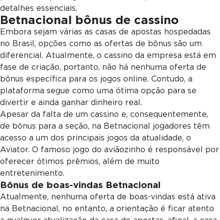
detalhes essenciais.
Betnacional bônus de cassino
Embora sejam várias as casas de apostas hospedadas
no Brasil, opções como as ofertas de bônus são um
diferencial. Atualmente, o cassino da empresa está em
fase de criação, portanto, não há nenhuma oferta de
bônus específica para os jogos online. Contudo, a
plataforma segue como uma ótima opção para se
divertir e ainda ganhar dinheiro real.
Apesar da falta de um cassino e, consequentemente,
de bônus para a seção, na Betnacional jogadores têm
acesso a um dos principais jogos da atualidade, o
Aviator. O famoso jogo do aviãozinho é responsável por
oferecer ótimos prêmios, além de muito
entretenimento.
Bônus de boas-vindas Betnacional
Atualmente, nenhuma oferta de boas-vindas está ativa
na Betnacional, no entanto, a orientação é ficar atento