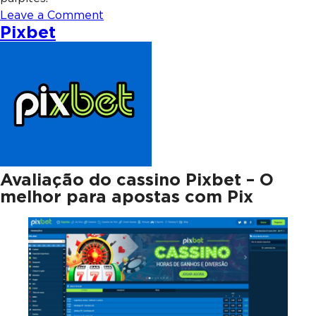
on
Leave a Comment
Pixbet
Stake
Avaliação do cassino Pixbet – O
melhor para apostas com Pix