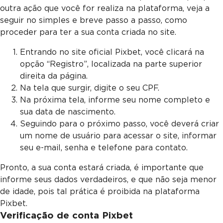
outra ação que você for realiza na plataforma, veja a
seguir no simples e breve passo a passo, como
proceder para ter a sua conta criada no site.
Entrando no site oficial Pixbet, você clicará na
opção “Registro”, localizada na parte superior
direita da página.
Na tela que surgir, digite o seu CPF.
Na próxima tela, informe seu nome completo e
sua data de nascimento.
Seguindo para o próximo passo, você deverá criar
um nome de usuário para acessar o site, informar
seu e-mail, senha e telefone para contato.
Pronto, a sua conta estará criada, é importante que
informe seus dados verdadeiros, e que não seja menor
de idade, pois tal prática é proibida na plataforma
Pixbet.
Verificação de conta Pixbet