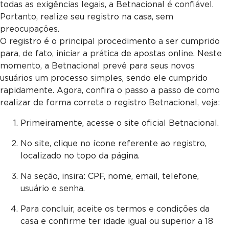
todas as exigências legais, a Betnacional é confiável.
Portanto, realize seu registro na casa, sem
preocupações.
O registro é o principal procedimento a ser cumprido
para, de fato, iniciar a prática de apostas online. Neste
momento, a Betnacional prevê para seus novos
usuários um processo simples, sendo ele cumprido
rapidamente. Agora, confira o passo a passo de como
realizar de forma correta o registro Betnacional, veja:
Primeiramente, acesse o site oficial Betnacional.
No site, clique no ícone referente ao registro,
localizado no topo da página.
Na seção, insira: CPF, nome, email, telefone,
usuário e senha.
Para concluir, aceite os termos e condições da
casa e confirme ter idade igual ou superior a 18