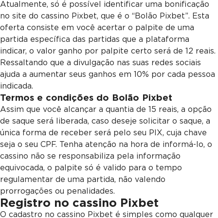
Atualmente, só é possível identificar uma bonificação
no site do cassino Pixbet, que é o “Bolão Pixbet”. Esta
oferta consiste em você acertar o palpite de uma
partida específica das partidas que a plataforma
indicar, o valor ganho por palpite certo será de 12 reais.
Ressaltando que a divulgação nas suas redes sociais
ajuda a aumentar seus ganhos em 10% por cada pessoa
indicada.
Termos e condições do Bolão Pixbet
Assim que você alcançar a quantia de 15 reais, a opção
de saque será liberada, caso deseje solicitar o saque, a
única forma de receber será pelo seu PIX, cuja chave
seja o seu CPF. Tenha atenção na hora de informá-lo, o
cassino não se responsabiliza pela informação
equivocada, o palpite só é valido para o tempo
regulamentar de uma partida, não valendo
prorrogações ou penalidades.
Registro no cassino Pixbet
O cadastro no cassino Pixbet é simples como qualquer