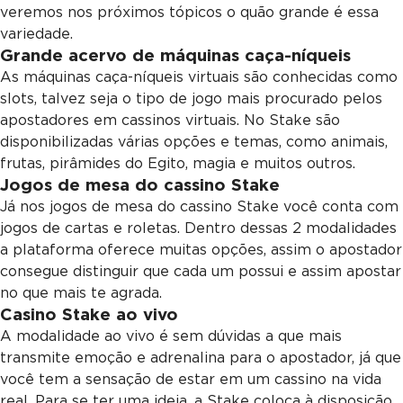
veremos nos próximos tópicos o quão grande é essa
variedade.
Grande acervo de máquinas caça-níqueis
As máquinas caça-níqueis virtuais são conhecidas como
slots, talvez seja o tipo de jogo mais procurado pelos
apostadores em cassinos virtuais. No Stake são
disponibilizadas várias opções e temas, como animais,
frutas, pirâmides do Egito, magia e muitos outros.
Jogos de mesa do cassino Stake
Já nos jogos de mesa do cassino Stake você conta com
jogos de cartas e roletas. Dentro dessas 2 modalidades
a plataforma oferece muitas opções, assim o apostador
consegue distinguir que cada um possui e assim apostar
no que mais te agrada.
Casino Stake ao vivo
A modalidade ao vivo é sem dúvidas a que mais
transmite emoção e adrenalina para o apostador, já que
você tem a sensação de estar em um cassino na vida
real. Para se ter uma ideia, a Stake coloca à disposição