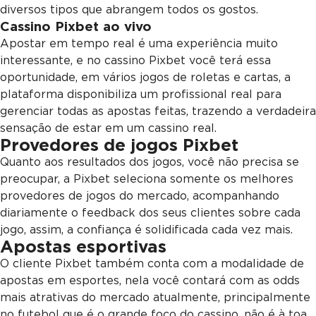
diversos tipos que abrangem todos os gostos.
Cassino Pixbet ao vivo
Apostar em tempo real é uma experiência muito
interessante, e no cassino Pixbet você terá essa
oportunidade, em vários jogos de roletas e cartas, a
plataforma disponibiliza um profissional real para
gerenciar todas as apostas feitas, trazendo a verdadeira
sensação de estar em um cassino real.
Provedores de jogos Pixbet
Quanto aos resultados dos jogos, você não precisa se
preocupar, a Pixbet seleciona somente os melhores
provedores de jogos do mercado, acompanhando
diariamente o feedback dos seus clientes sobre cada
jogo, assim, a confiança é solidificada cada vez mais.
Apostas esportivas
O cliente Pixbet também conta com a modalidade de
apostas em esportes, nela você contará com as odds
mais atrativas do mercado atualmente, principalmente
no futebol que é o grande foco do cassino, não é à toa