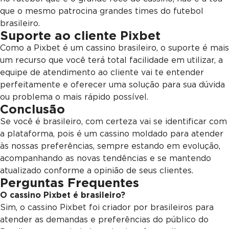
que o mesmo patrocina grandes times do futebol
brasileiro.
Suporte ao cliente Pixbet
Como a Pixbet é um cassino brasileiro, o suporte é mais
um recurso que você terá total facilidade em utilizar, a
equipe de atendimento ao cliente vai te entender
perfeitamente e oferecer uma solução para sua dúvida
ou problema o mais rápido possível.
Conclusão
Se você é brasileiro, com certeza vai se identificar com
a plataforma, pois é um cassino moldado para atender
às nossas preferências, sempre estando em evolução,
acompanhando as novas tendências e se mantendo
atualizado conforme a opinião de seus clientes.
Perguntas Frequentes
O cassino Pixbet é brasileiro?
Sim, o cassino Pixbet foi criador por brasileiros para
atender as demandas e preferências do público do