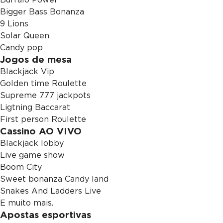
Buffalo Power
Bigger Bass Bonanza
9 Lions
Solar Queen
Candy pop
Jogos de mesa
Blackjack Vip
Golden time Roulette
Supreme 777 jackpots
Ligtning Baccarat
First person Roulette
Cassino AO VIVO
Blackjack lobby
Live game show
Boom City
Sweet bonanza Candy land
Snakes And Ladders Live
E muito mais.
Apostas esportivas