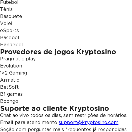
Futebol
Tênis
Basquete
Vôlei
eSports
Basebol
Handebol
Provedores de jogos Kryptosino
Pragmatic play
Evolution
1×2 Gaming
Armatic
BetSoft
Bf games
Boongo
Suporte ao cliente Kryptosino
Chat ao vivo todos os dias, sem restrições de horários.
Email para atendimento
support@kryptosino.com
Seção com perguntas mais frequentes já respondidas.