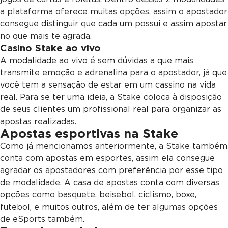
a plataforma oferece muitas opções, assim o apostador
consegue distinguir que cada um possui e assim apostar
no que mais te agrada.
Casino Stake ao vivo
A modalidade ao vivo é sem dúvidas a que mais
transmite emoção e adrenalina para o apostador, já que
você tem a sensação de estar em um cassino na vida
real. Para se ter uma ideia, a Stake coloca à disposição
de seus clientes um profissional real para organizar as
apostas realizadas.
Apostas esportivas na Stake
Como já mencionamos anteriormente, a Stake também
conta com apostas em esportes, assim ela consegue
agradar os apostadores com preferência por esse tipo
de modalidade. A casa de apostas conta com diversas
opções como basquete, beisebol, ciclismo, boxe,
futebol, e muitos outros, além de ter algumas opções
de eSports também.