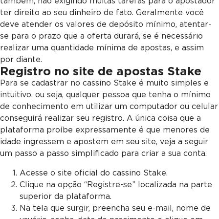
também, não exigindo muitas tarefas para o apostador
ter direito ao seu dinheiro de fato. Geralmente você
deve atender os valores de depósito mínimo, atentar-
se para o prazo que a oferta durará, se é necessário
realizar uma quantidade mínima de apostas, e assim
por diante.
Registro no site de apostas Stake
Para se cadastrar no cassino Stake é muito simples e
intuitivo, ou seja, qualquer pessoa que tenha o mínimo
de conhecimento em utilizar um computador ou celular
conseguirá realizar seu registro. A única coisa que a
plataforma proíbe expressamente é que menores de
idade ingressem e apostem em seu site, veja a seguir
um passo a passo simplificado para criar a sua conta.
Acesse o site oficial do cassino Stake.
Clique na opção “Registre-se” localizada na parte
superior da plataforma.
Na tela que surgir, preencha seu e-mail, nome de