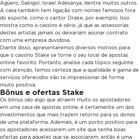
Agüero, Gabigol, Israel Adesanya, dentre muitos outros.
A casa também tem ligação com nomes famosos fora
do esporte, como o cantor Drake, por exemplo. Isso
mostra como o cassino é sério, já que as assessorias
destes artistas jamais os deixariam assinar contrato
com uma empresa duvidosa.
Diante disso, apresentaremos diversos motivos para
que o cassino Stake se torne o seu local de apostas
online favorito. Portanto, analise cada tópico seguinte
com atenção, temos certeza que a qualidade e gama de
serviços oferecidos irão te impressionar de forma
muito positiva.
Bônus e ofertas Stake
Os bônus são algo que atraem muito os apostadores
em uma casa de apostas online, é certamente um dos
investimentos que mais trazem retorno para os donos
de uma plataforma. Ademais, é um ponto positivo para
os apostadores acessarem um site que tenha boas
ofertas para aqueles que se associarem, então é uma