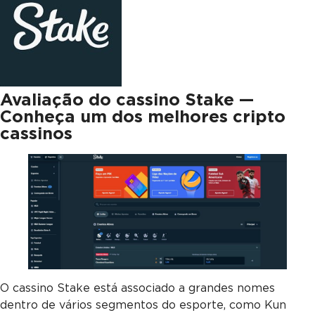
Avaliação do cassino Stake —
Conheça um dos melhores cripto
cassinos
O cassino Stake está associado a grandes nomes
dentro de vários segmentos do esporte, como Kun