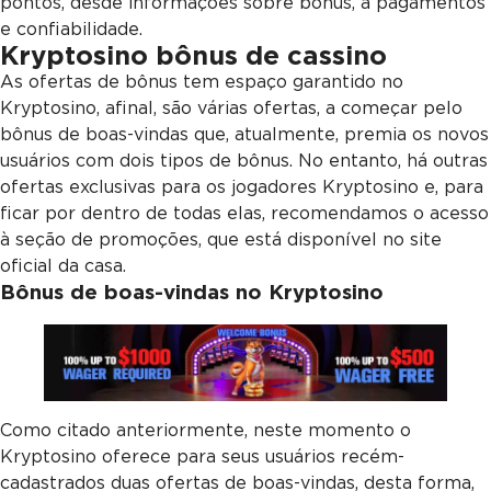
pontos, desde informações sobre bônus, a pagamentos
e confiabilidade.
Kryptosino bônus de cassino
As ofertas de bônus tem espaço garantido no
Kryptosino, afinal, são várias ofertas, a começar pelo
bônus de boas-vindas que, atualmente, premia os novos
usuários com dois tipos de bônus. No entanto, há outras
ofertas exclusivas para os jogadores Kryptosino e, para
ficar por dentro de todas elas, recomendamos o acesso
à seção de promoções, que está disponível no site
oficial da casa.
Bônus de boas-vindas no Kryptosino
Como citado anteriormente, neste momento o
Kryptosino oferece para seus usuários recém-
cadastrados duas ofertas de boas-vindas, desta forma,