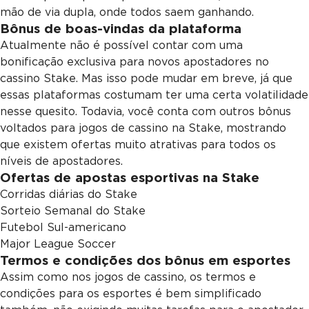
mão de via dupla, onde todos saem ganhando.
Bônus de boas-vindas da plataforma
Atualmente não é possível contar com uma
bonificação exclusiva para novos apostadores no
cassino Stake. Mas isso pode mudar em breve, já que
essas plataformas costumam ter uma certa volatilidade
nesse quesito. Todavia, você conta com outros bônus
voltados para jogos de cassino na Stake, mostrando
que existem ofertas muito atrativas para todos os
níveis de apostadores.
Ofertas de apostas esportivas na Stake
Corridas diárias do Stake
Sorteio Semanal do Stake
Futebol Sul-americano
Major League Soccer
Termos e condições dos bônus em esportes
Assim como nos jogos de cassino, os termos e
condições para os esportes é bem simplificado