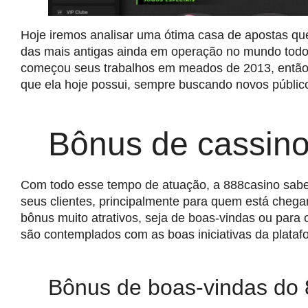
Hoje iremos analisar uma ótima casa de apostas q
das mais antigas ainda em operação no mundo todo, 
começou seus trabalhos em meados de 2013, então j
que ela hoje possui, sempre buscando novos públic
Bônus de cassino
Com todo esse tempo de atuação, a 888casino sabe 
seus clientes, principalmente para quem está cheg
bônus muito atrativos, seja de boas-vindas ou para 
são contemplados com as boas iniciativas da plata
Bônus de boas-vindas do