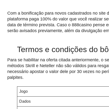
Com a bonificação para novos cadastrados no site da
plataforma paga 100% do valor que você realizar s
data de término prevista. Caso o 888casino pense e
serão avisados previamente, além da divulgação e
Termos e condições do bô
Para se habilitar na oferta citada anteriormente, o 
métodos Skrill e Neteller não são válidos para res
necessário apostar o valor dele por 30 vezes no perí
palpites.
Jogo
Dados