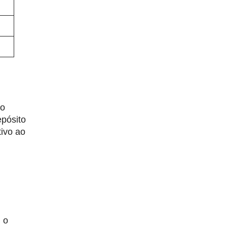
 o
epósito
tivo ao
 o