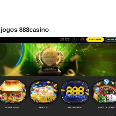
e jogos 888casino