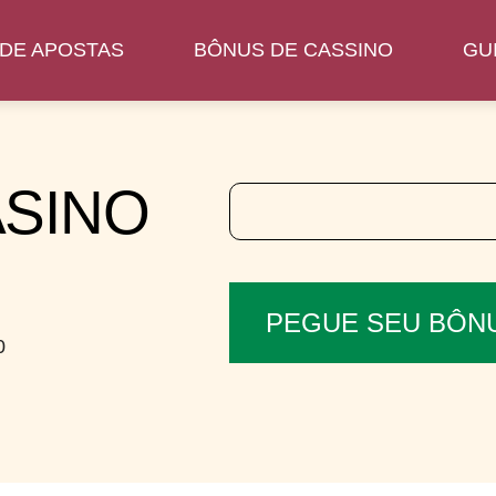
DE APOSTAS
BÔNUS DE CASSINO
GU
ASINO
PEGUE SEU BÔN
0