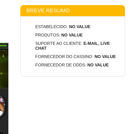
BREVE RESUMO
ESTABELECIDO:
NO VALUE
PRODUTOS:
NO VALUE
SUPORTE AO CLIENTE:
E-MAIL, LIVE
CHAT
FORNECEDOR DO CASSINO:
NO VALUE
FORNECEDOR DE ODDS:
NO VALUE