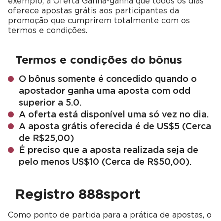
exemplo, a Oferta Ganha-ganha que todos os dias
oferece apostas grátis aos participantes da
promoção que cumprirem totalmente com os
termos e condições.
Termos e condições do bônus
O bônus somente é concedido quando o
apostador ganha uma aposta com odd
superior a 5.0.
A oferta está disponível uma só vez no dia.
A aposta grátis oferecida é de US$5 (Cerca
de R$25,00)
É preciso que a aposta realizada seja de
pelo menos US$10 (Cerca de R$50,00).
Registro 888sport
Como ponto de partida para a prática de apostas, o