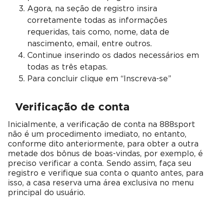
Agora, na seção de registro insira
corretamente todas as informações
requeridas, tais como, nome, data de
nascimento, email, entre outros.
Continue inserindo os dados necessários em
todas as três etapas.
Para concluir clique em “Inscreva-se”
Verificação de conta
Inicialmente, a verificação de conta na 888sport
não é um procedimento imediato, no entanto,
conforme dito anteriormente, para obter a outra
metade dos bônus de boas-vindas, por exemplo, é
preciso verificar a conta. Sendo assim, faça seu
registro e verifique sua conta o quanto antes, para
isso, a casa reserva uma área exclusiva no menu
principal do usuário.