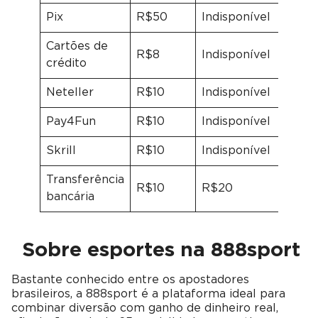
Pix
R$50
Indisponível
Cartões de
R$8
Indisponível
crédito
Neteller
R$10
Indisponível
Pay4Fun
R$10
Indisponível
Skrill
R$10
Indisponível
Transferência
R$10
R$20
bancária
Sobre esportes na 888sport
Bastante conhecido entre os apostadores
brasileiros, a 888sport é a plataforma ideal para
combinar diversão com ganho de dinheiro real,