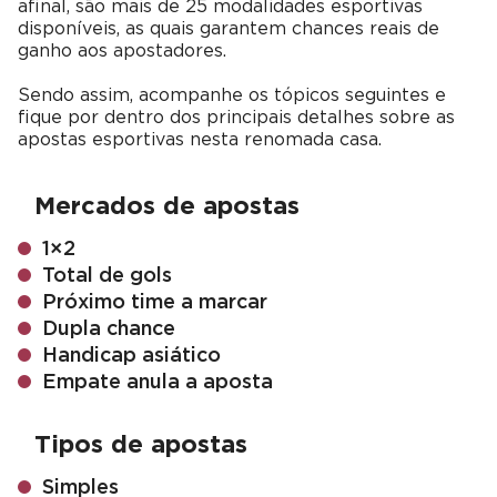
afinal, são mais de 25 modalidades esportivas
disponíveis, as quais garantem chances reais de
ganho aos apostadores.
Sendo assim, acompanhe os tópicos seguintes e
fique por dentro dos principais detalhes sobre as
apostas esportivas nesta renomada casa.
Mercados de apostas
1×2
Total de gols
Próximo time a marcar
Dupla chance
Handicap asiático
Empate anula a aposta
Tipos de apostas
Simples