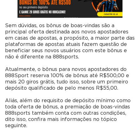
Sem dúvidas, os bônus de boas-vindas são a
principal oferta destinada aos novos apostadores
em casas de apostas, a propósito, a maior parte das
plataformas de apostas atuais fazem questão de
beneficiar seus novos usuários com este bônus e
não é diferente na 888sports.
Atualmente, o bônus para novos apostadores do
888Sport reserva 100% de bônus até R$500,00 e
mais 20 giros grátis, tudo isso, sobre um primeiro
depósito qualificado de pelo menos R$55,00.
Aliás, além do requisito de depósito mínimo como
toda oferta de bônus, a premiação de boas-vindas
888sports também conta com outras condições,
dito isso, confira mais informações no tópico
seguinte.