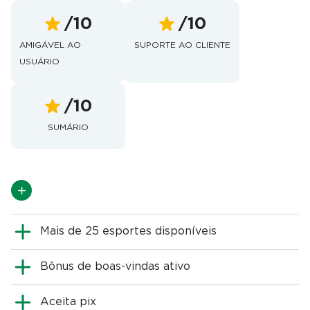
/10
/10
AMIGÁVEL AO
SUPORTE AO CLIENTE
USUÁRIO
/10
SUMÁRIO
Mais de 25 esportes disponíveis
Bônus de boas-vindas ativo
Aceita pix