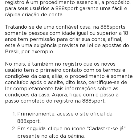
registro é um procedimento essencial, a propósito,
para seus usuários a 888sport garante uma fácil e
rápida criação de conta.
Tratando-se de uma confiável casa, na 888sports
somente pessoas com idade igual ou superior a 18
anos tem permissão para criar sua conta, afinal,
esta é uma exigência prevista na lei de apostas do
Brasil, por exemplo.
No mais, é também no registro que os novos
usuário tem o primeiro contato com os termos e
condições da casa, aliás, o procedimento é somente
concluído após o aceite, dito isso, certifique-se de
ler completamente tais informações sobre as
condições da casa. Agora, fique com o passo a
passo completo do registro na 888sport.
Primeiramente, acesse o site oficial da
888sport.
Em seguida, clique no ícone “Cadastre-se já”
presente no alto da página.