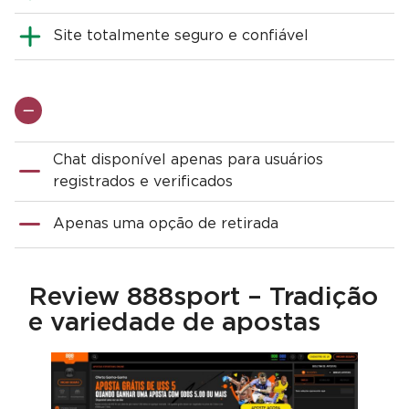
Site totalmente seguro e confiável
Chat disponível apenas para usuários
registrados e verificados
Apenas uma opção de retirada
Review 888sport – Tradição
e variedade de apostas