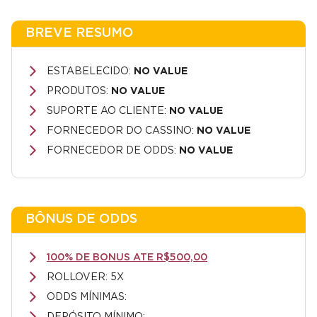
BREVE RESUMO
ESTABELECIDO:
NO VALUE
PRODUTOS:
NO VALUE
SUPORTE AO CLIENTE:
NO VALUE
FORNECEDOR DO CASSINO:
NO VALUE
FORNECEDOR DE ODDS:
NO VALUE
BÔNUS DE ODDS
100% DE BONUS ATE R$500,00
ROLLOVER: 5X
ODDS MÍNIMAS: