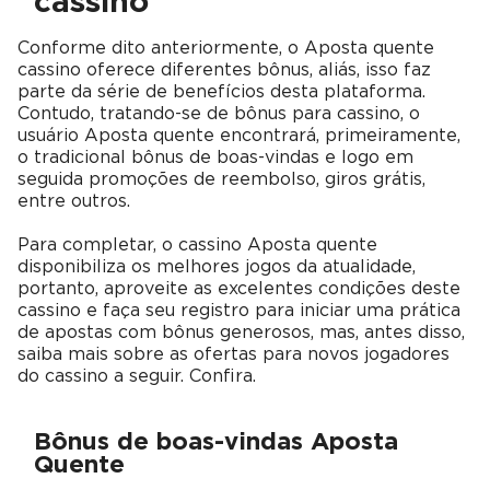
cassino
Conforme dito anteriormente, o Aposta quente
cassino oferece diferentes bônus, aliás, isso faz
parte da série de benefícios desta plataforma.
Contudo, tratando-se de bônus para cassino, o
usuário Aposta quente encontrará, primeiramente,
o tradicional bônus de boas-vindas e logo em
seguida promoções de reembolso, giros grátis,
entre outros.
Para completar, o cassino Aposta quente
disponibiliza os melhores jogos da atualidade,
portanto, aproveite as excelentes condições deste
cassino e faça seu registro para iniciar uma prática
de apostas com bônus generosos, mas, antes disso,
saiba mais sobre as ofertas para novos jogadores
do cassino a seguir. Confira.
Bônus de boas-vindas Aposta
Quente