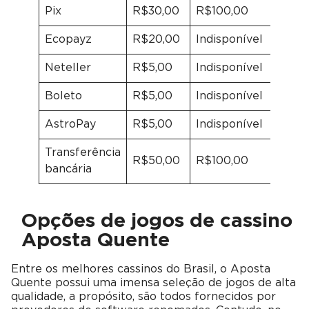
Pix
R$30,00
R$100,00
Ecopayz
R$20,00
Indisponível
Neteller
R$5,00
Indisponível
Boleto
R$5,00
Indisponível
AstroPay
R$5,00
Indisponível
Transferência
R$50,00
R$100,00
bancária
Opções de jogos de cassino
Aposta Quente
Entre os melhores cassinos do Brasil, o Aposta
Quente possui uma imensa seleção de jogos de alta
qualidade, a propósito, são todos fornecidos por