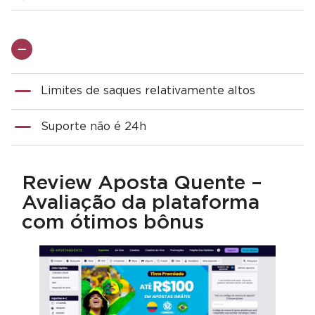
Limites de saques relativamente altos
Suporte não é 24h
Review Aposta Quente –
Avaliação da plataforma
com ótimos bônus