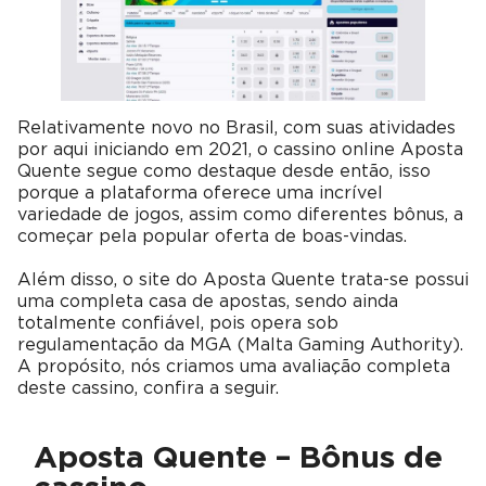
Relativamente novo no Brasil, com suas atividades
por aqui iniciando em 2021, o cassino online Aposta
Quente segue como destaque desde então, isso
porque a plataforma oferece uma incrível
variedade de jogos, assim como diferentes bônus, a
começar pela popular oferta de boas-vindas.
Além disso, o site do Aposta Quente trata-se possui
uma completa casa de apostas, sendo ainda
totalmente confiável, pois opera sob
regulamentação da MGA (Malta Gaming Authority).
A propósito, nós criamos uma avaliação completa
deste cassino, confira a seguir.
Aposta Quente – Bônus de