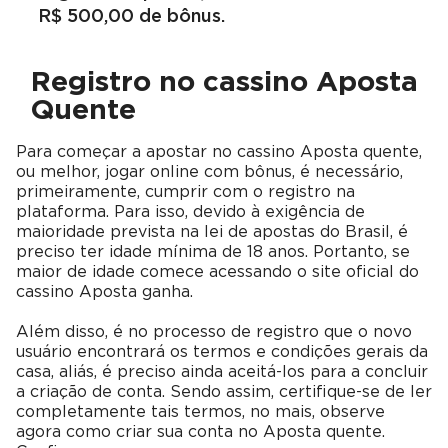
R$ 500,00 de bônus.
Registro no cassino Aposta
Quente
Para começar a apostar no cassino Aposta quente,
ou melhor, jogar online com bônus, é necessário,
primeiramente, cumprir com o registro na
plataforma. Para isso, devido à exigência de
maioridade prevista na lei de apostas do Brasil, é
preciso ter idade mínima de 18 anos. Portanto, se
maior de idade comece acessando o site oficial do
cassino Aposta ganha.
Além disso, é no processo de registro que o novo
usuário encontrará os termos e condições gerais da
casa, aliás, é preciso ainda aceitá-los para a concluir
a criação de conta. Sendo assim, certifique-se de ler
completamente tais termos, no mais, observe
agora como criar sua conta no Aposta quente.