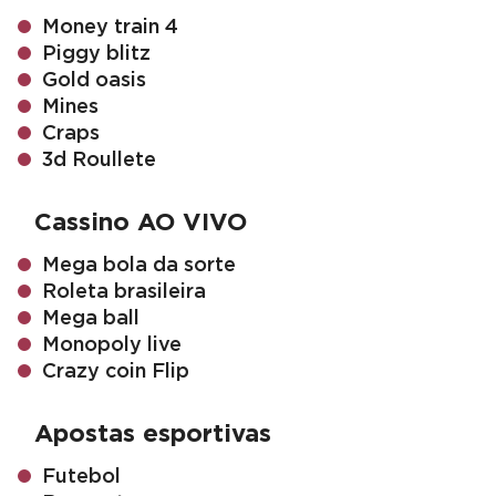
Money train 4
Piggy blitz
Gold oasis
Mines
Craps
3d Roullete
Cassino AO VIVO
Mega bola da sorte
Roleta brasileira
Mega ball
Monopoly live
Crazy coin Flip
Apostas esportivas
Futebol