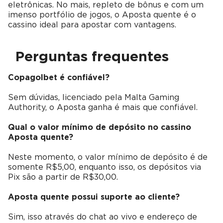
eletrônicas. No mais, repleto de bônus e com um
imenso portfólio de jogos, o Aposta quente é o
cassino ideal para apostar com vantagens.
Perguntas frequentes
Copagolbet é confiável?
Sem dúvidas, licenciado pela Malta Gaming
Authority, o Aposta ganha é mais que confiável.
Qual o valor mínimo de depósito no cassino
Aposta quente?
Neste momento, o valor mínimo de depósito é de
somente R$5,00, enquanto isso, os depósitos via
Pix são a partir de R$30,00.
Aposta quente possui suporte ao cliente?
Sim, isso através do chat ao vivo e endereço de