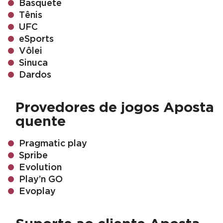
Basquete
Tênis
UFC
eSports
Vôlei
Sinuca
Dardos
Provedores de jogos Aposta
quente
Pragmatic play
Spribe
Evolution
Play’n GO
Evoplay