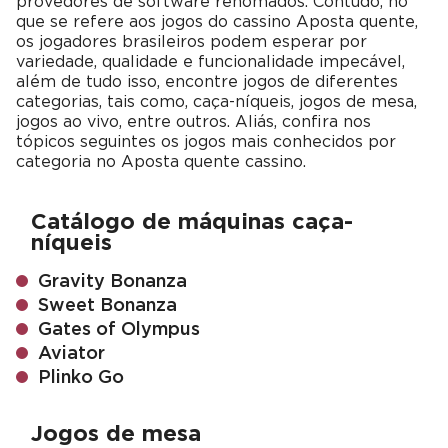
provedores de software renomados. Contudo, no
que se refere aos jogos do cassino Aposta quente,
os jogadores brasileiros podem esperar por
variedade, qualidade e funcionalidade impecável,
além de tudo isso, encontre jogos de diferentes
categorias, tais como, caça-níqueis, jogos de mesa,
jogos ao vivo, entre outros. Aliás, confira nos
tópicos seguintes os jogos mais conhecidos por
categoria no Aposta quente cassino.
Catálogo de máquinas caça-
níqueis
Gravity Bonanza
Sweet Bonanza
Gates of Olympus
Aviator
Plinko Go
Jogos de mesa