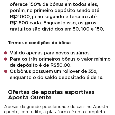
oferece 150% de bônus em todos eles,
porém, no primeiro depósito sendo até
R$2.000, já no segundo e terceiro até
R$1.500 cada. Enquanto isso, os giros
gratuitos são divididos em 50, 100 e 150.
Termos e condições do bônus
Válido apenas para novos usuários.
Para os três primeiros bônus o valor mínimo
de depósito é de R$50,00.
Os bônus possuem um rollover de 35x,
enquanto o do saldo depositado é de 1x.
Ofertas de apostas esportivas
Aposta Quente
Apesar da grande popularidade do cassino Aposta
quente, como dito, a plataforma é uma completa