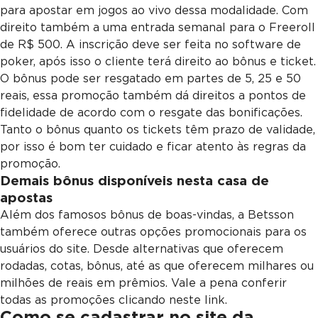
para apostar em jogos ao vivo dessa modalidade. Com
direito também a uma entrada semanal para o Freeroll
de R$ 500. A inscrição deve ser feita no software de
poker, após isso o cliente terá direito ao bônus e ticket.
O bônus pode ser resgatado em partes de 5, 25 e 50
reais, essa promoção também dá direitos a pontos de
fidelidade de acordo com o resgate das bonificações.
Tanto o bônus quanto os tickets têm prazo de validade,
por isso é bom ter cuidado e ficar atento às regras da
promoção.
Demais bônus disponíveis nesta casa de
apostas
Além dos famosos bônus de boas-vindas, a Betsson
também oferece outras opções promocionais para os
usuários do site. Desde alternativas que oferecem
rodadas, cotas, bônus, até as que oferecem milhares ou
milhões de reais em prêmios. Vale a pena conferir
todas as promoções clicando neste link.