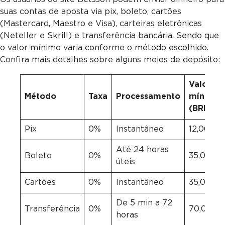
suas contas de aposta via pix, boleto, cartões
(Mastercard, Maestro e Visa), carteiras eletrônicas
(Neteller e Skrill) e transferência bancária. Sendo que
o valor mínimo varia conforme o método escolhido.
Confira mais detalhes sobre alguns meios de depósito:
Valor
Método
Taxa
Processamento
mínimo
(BRL)
Pix
0%
Instantâneo
12,00
Até 24 horas
Boleto
0%
35,00
úteis
Cartões
0%
Instantâneo
35,00
De 5 min a 72
Transferência
0%
70,00
horas