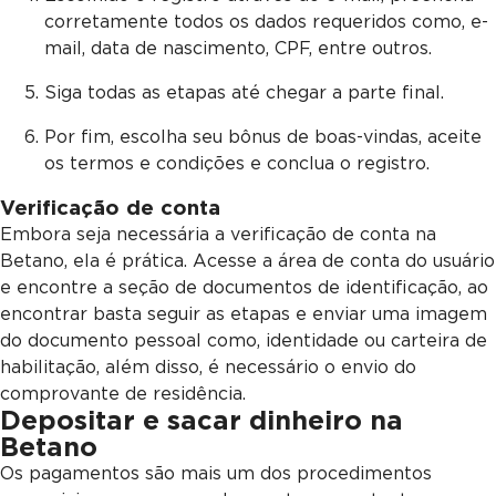
corretamente todos os dados requeridos como, e-
mail, data de nascimento, CPF, entre outros.
Siga todas as etapas até chegar a parte final.
Por fim, escolha seu bônus de boas-vindas, aceite
os termos e condições e conclua o registro.
Verificação de conta
Embora seja necessária a verificação de conta na
Betano, ela é prática. Acesse a área de conta do usuário
e encontre a seção de documentos de identificação, ao
encontrar basta seguir as etapas e enviar uma imagem
do documento pessoal como, identidade ou carteira de
habilitação, além disso, é necessário o envio do
comprovante de residência.
Depositar e sacar dinheiro na
Betano
Os pagamentos são mais um dos procedimentos