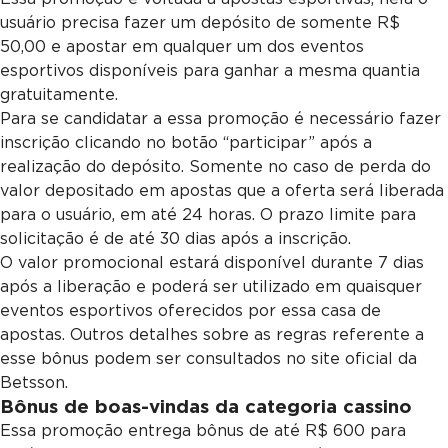
usuário precisa fazer um depósito de somente R$
50,00 e apostar em qualquer um dos eventos
esportivos disponíveis para ganhar a mesma quantia
gratuitamente.
Para se candidatar a essa promoção é necessário fazer
inscrição clicando no botão “participar” após a
realização do depósito. Somente no caso de perda do
valor depositado em apostas que a oferta será liberada
para o usuário, em até 24 horas. O prazo limite para
solicitação é de até 30 dias após a inscrição.
O valor promocional estará disponível durante 7 dias
após a liberação e poderá ser utilizado em quaisquer
eventos esportivos oferecidos por essa casa de
apostas. Outros detalhes sobre as regras referente a
esse bônus podem ser consultados no site oficial da
Betsson.
Bônus de boas-vindas da categoria cassino
Essa promoção entrega bônus de até R$ 600 para