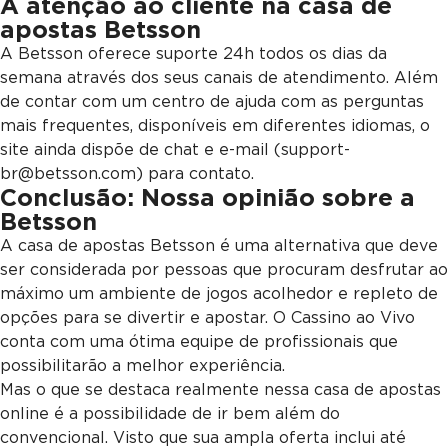
A atenção ao cliente na casa de
apostas Betsson
A Betsson oferece suporte 24h todos os dias da
semana através dos seus canais de atendimento. Além
de contar com um centro de ajuda com as perguntas
mais frequentes, disponíveis em diferentes idiomas, o
site ainda dispõe de chat e e-mail (support-
br@betsson.com) para contato.
Conclusão: Nossa opinião sobre a
Betsson
A casa de apostas Betsson é uma alternativa que deve
ser considerada por pessoas que procuram desfrutar ao
máximo um ambiente de jogos acolhedor e repleto de
opções para se divertir e apostar. O Cassino ao Vivo
conta com uma ótima equipe de profissionais que
possibilitarão a melhor experiência.
Mas o que se destaca realmente nessa casa de apostas
online é a possibilidade de ir bem além do
convencional. Visto que sua ampla oferta inclui até