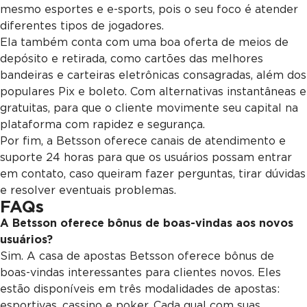
mesmo esportes e e-sports, pois o seu foco é atender
diferentes tipos de jogadores.
Ela também conta com uma boa oferta de meios de
depósito e retirada, como cartões das melhores
bandeiras e carteiras eletrônicas consagradas, além dos
populares Pix e boleto. Com alternativas instantâneas e
gratuitas, para que o cliente movimente seu capital na
plataforma com rapidez e segurança.
Por fim, a Betsson oferece canais de atendimento e
suporte 24 horas para que os usuários possam entrar
em contato, caso queiram fazer perguntas, tirar dúvidas
e resolver eventuais problemas.
FAQs
A Betsson oferece bônus de boas-vindas aos novos
usuários?
Sim. A casa de apostas Betsson oferece bônus de
boas-vindas interessantes para clientes novos. Eles
estão disponíveis em três modalidades de apostas:
esportivas, cassino e poker. Cada qual com suas