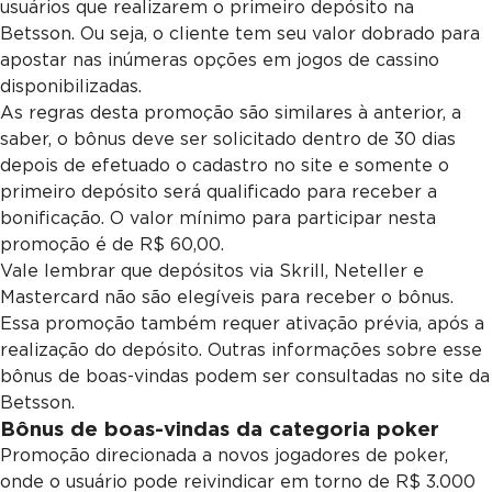
usuários que realizarem o primeiro depósito na
Betsson. Ou seja, o cliente tem seu valor dobrado para
apostar nas inúmeras opções em jogos de cassino
disponibilizadas.
As regras desta promoção são similares à anterior, a
saber, o bônus deve ser solicitado dentro de 30 dias
depois de efetuado o cadastro no site e somente o
primeiro depósito será qualificado para receber a
bonificação. O valor mínimo para participar nesta
promoção é de R$ 60,00.
Vale lembrar que depósitos via Skrill, Neteller e
Mastercard não são elegíveis para receber o bônus.
Essa promoção também requer ativação prévia, após a
realização do depósito. Outras informações sobre esse
bônus de boas-vindas podem ser consultadas no site da
Betsson.
Bônus de boas-vindas da categoria poker
Promoção direcionada a novos jogadores de poker,
onde o usuário pode reivindicar em torno de R$ 3.000