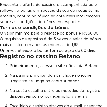
Enquanto a oferta de cassino é acompanhada pelo
rollover, o bônus em apostas dispõe do requisito, no
entanto, confira no tópico adiante mais informações
sobre as condições do bônus em esportes.
Termos e condições do bônus
O valor mínimo para o resgate do bônus é R$50,00.
O requisito de apostas é de 5 vezes o valor do bônus
mais o saldo em apostas mínimas de 1,65.
Uma vez ativado, o bônus tem duração de 60 dias.
Registro no cassino Betano
Primeiramente, acesse o site oficial da Betano.
Na página principal do site, clique no ícone
“Registre-se” logo no canto superior.
Na seção escolha entre os métodos de registro
disponíveis como, por exemplo, via e-mail.
Escolhido o registro através do e-mail, preencha