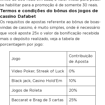
se habilitar para a promoção é de somente 30 reais.
Termos e condições do bônus dos jogos de
cassino Dafabet
Os requisitos de apostas referente ao bônus de boas-
vindas de cassino, é muito simples, onde é necessário
que você aposte 25x o valor da bonificação recebida
mais o depósito realizado, veja a tabela de
porcentagem por jogo:
Contribuição
Jogo
de Aposta
Video Poker, Streak of Luck
0%
Black jack, Casino Hold’Em
10%
Jogos de Roleta
20%
Baccarat e Brag de 3 cartas
25%