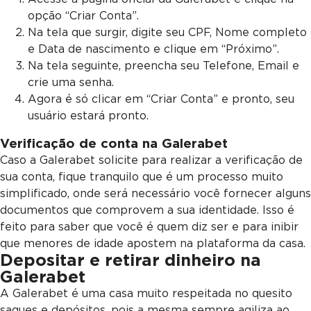
opção “Criar Conta”.
Na tela que surgir, digite seu CPF, Nome completo
e Data de nascimento e clique em “Próximo”.
Na tela seguinte, preencha seu Telefone, Email e
crie uma senha.
Agora é só clicar em “Criar Conta” e pronto, seu
usuário estará pronto.
Verificação de conta na Galerabet
Caso a Galerabet solicite para realizar a verificação de
sua conta, fique tranquilo que é um processo muito
simplificado, onde será necessário você fornecer alguns
documentos que comprovem a sua identidade. Isso é
feito para saber que você é quem diz ser e para inibir
que menores de idade apostem na plataforma da casa.
Depositar e retirar dinheiro na
Galerabet
A Galerabet é uma casa muito respeitada no quesito
saques e depósitos, pois a mesma sempre agiliza ao