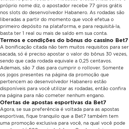
próprio nome diz, o apostador recebe 77 giros grátis
nos slots do desenvolvedor Habanero. As rodadas são
liberadas a partir do momento que você efetua o
primeiro depósito na plataforma, e para requisitá-la,
basta ter 1 real ou mais de saldo em sua conta.
Termos e condições do bônus do cassino Bet7
A bonificação citada não tem muitos requisitos para ser
sacada, só é preciso apostar o valor do bônus 30 vezes,
sendo que cada rodada equivale a 0,25 centavos.
Ademais, são 7 dias para cumprir o rollover. Somente
os jogos presentes na página da promoção que
pertencem ao desenvolvedor Habanero estão
disponíveis para você utilizar as rodadas, então confira
na página para não cometer nenhum engano.
Ofertas de apostas esportivas da Bet7
Agora, se sua preferência é voltada para as apostas
esportivas, fique tranquilo que a Bet7 também tem
uma promoção exclusiva para você, na qual você pode