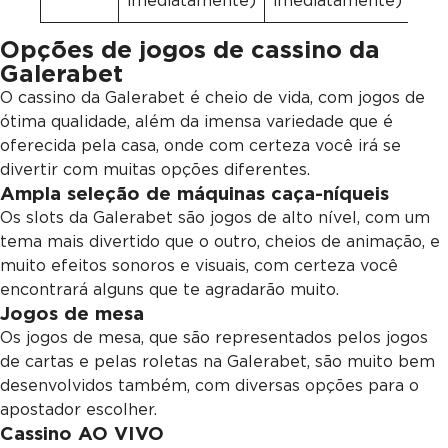
imediatamente)
imediatamente)
10.
Opções de jogos de cassino da
Galerabet
O cassino da Galerabet é cheio de vida, com jogos de
ótima qualidade, além da imensa variedade que é
oferecida pela casa, onde com certeza você irá se
divertir com muitas opções diferentes.
Ampla seleção de máquinas caça-níqueis
Os slots da Galerabet são jogos de alto nível, com um
tema mais divertido que o outro, cheios de animação, e
muito efeitos sonoros e visuais, com certeza você
encontrará alguns que te agradarão muito.
Jogos de mesa
Os jogos de mesa, que são representados pelos jogos
de cartas e pelas roletas na Galerabet, são muito bem
desenvolvidos também, com diversas opções para o
apostador escolher.
Cassino AO VIVO