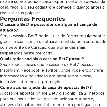
não irá se arrepender caso experimente os serviços da
casa, faça já o seu cadastro e comece o quanto antes a
realizar seus palpites.
Perguntas Frequentes
O cassino Bet7 é possuidor de alguma licença de
atuação?
Sim, o cassino Bet7 pode atuar de forma regulamentar
graças a sua licença de atuação emitida pela autoridade
competente de Curaçao, que é uma das mais
respeitadas neste mercado.
Quais redes sociais o cassino Bet7 possui?
São 3 redes sociais que o cassino da Bet7 possui,
Instagram, Facebook e Twitter, onde você encontrará
informações e novidades em geral sobre a casa,
inclusive sobre novas promoções.
Como acionar ajuda da casa de apostas Bet7?
A casa de apostas online Bet7 disponibiliza 2 métodos
para que seus clientes possam acionar o suporte,
através do chat online totalmente em portugues, ou