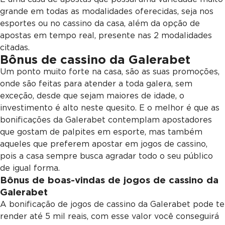
grande em todas as modalidades oferecidas, seja nos
esportes ou no cassino da casa, além da opção de
apostas em tempo real, presente nas 2 modalidades
citadas.
Bônus de cassino da Galerabet
Um ponto muito forte na casa, são as suas promoções,
onde são feitas para atender a toda galera, sem
exceção, desde que sejam maiores de idade, o
investimento é alto neste quesito. E o melhor é que as
bonificações da Galerabet contemplam apostadores
que gostam de palpites em esporte, mas também
aqueles que preferem apostar em jogos de cassino,
pois a casa sempre busca agradar todo o seu público
de igual forma.
Bônus de boas-vindas de jogos de cassino da
Galerabet
A bonificação de jogos de cassino da Galerabet pode te
render até 5 mil reais, com esse valor você conseguirá