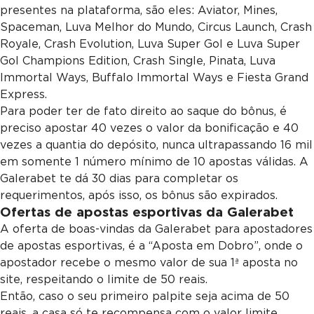
presentes na plataforma, são eles: Aviator, Mines,
Spaceman, Luva Melhor do Mundo, Circus Launch, Crash
Royale, Crash Evolution, Luva Super Gol e Luva Super
Gol Champions Edition, Crash Single, Pinata, Luva
Immortal Ways, Buffalo Immortal Ways e Fiesta Grand
Express.
Para poder ter de fato direito ao saque do bônus, é
preciso apostar 40 vezes o valor da bonificação e 40
vezes a quantia do depósito, nunca ultrapassando 16 mil
em somente 1 número mínimo de 10 apostas válidas. A
Galerabet te dá 30 dias para completar os
requerimentos, após isso, os bônus são expirados.
Ofertas de apostas esportivas da Galerabet
A oferta de boas-vindas da Galerabet para apostadores
de apostas esportivas, é a “Aposta em Dobro”, onde o
apostador recebe o mesmo valor de sua 1ª aposta no
site, respeitando o limite de 50 reais.
Então, caso o seu primeiro palpite seja acima de 50
reais, a casa só te recompensa com o valor limite