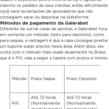
máximo os pedidos de seus clientes, então dificilmente
você verá reclamações de apostadores que não
conseguem sacar ou depositar na plataforma.
Métodos de pagamento da Galerabet
Diferente de outras casas de apostas, a Galerabet foca
em somente um método, tanto para depósitos, como
para saques, a vantagem é que a casa consegue prestar
um suporte super preciso nessa área. Além disso, ela
conta com o método mais usado atualmente no Brasil,
que é o PIX, veja a seguir a tabela com prazos e limites.
Mí
/
Método
Prazo Saque
Prazo Depósito
Lim
Sa
Até 72 horas
Até 72 horas
R$ 
PIX
(Normalmente
(Normalmente
/R