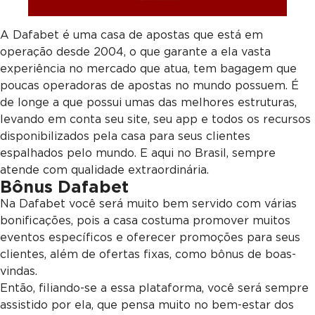
A Dafabet é uma casa de apostas que está em
operação desde 2004, o que garante a ela vasta
experiência no mercado que atua, tem bagagem que
poucas operadoras de apostas no mundo possuem. É
de longe a que possui umas das melhores estruturas,
levando em conta seu site, seu app e todos os recursos
disponibilizados pela casa para seus clientes
espalhados pelo mundo. E aqui no Brasil, sempre
atende com qualidade extraordinária.
Bônus Dafabet
Na Dafabet você será muito bem servido com várias
bonificações, pois a casa costuma promover muitos
eventos específicos e oferecer promoções para seus
clientes, além de ofertas fixas, como bônus de boas-
vindas.
Então, filiando-se a essa plataforma, você será sempre
assistido por ela, que pensa muito no bem-estar dos