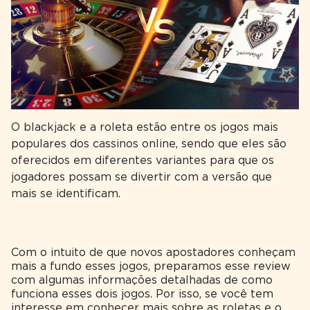
O blackjack e a roleta estão entre os jogos mais
populares dos cassinos online, sendo que eles são
oferecidos em diferentes variantes para que os
jogadores possam se divertir com a versão que
mais se identificam.
Com o intuito de que novos apostadores conheçam
mais a fundo esses jogos, preparamos esse review
com algumas informações detalhadas de como
funciona esses dois jogos. Por isso, se você tem
interesse em conhecer mais sobre as roletas e o