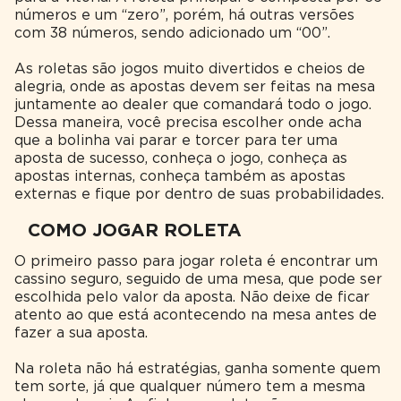
números e um “zero”, porém, há outras versões
com 38 números, sendo adicionado um “00”.
As roletas são jogos muito divertidos e cheios de
alegria, onde as apostas devem ser feitas na mesa
juntamente ao dealer que comandará todo o jogo.
Dessa maneira, você precisa escolher onde acha
que a bolinha vai parar e torcer para ter uma
aposta de sucesso, conheça o jogo, conheça as
apostas internas, conheça também as apostas
externas e fique por dentro de suas probabilidades.
COMO JOGAR ROLETA
O primeiro passo para jogar roleta é encontrar um
cassino seguro, seguido de uma mesa, que pode ser
escolhida pelo valor da aposta. Não deixe de ficar
atento ao que está acontecendo na mesa antes de
fazer a sua aposta.
Na roleta não há estratégias, ganha somente quem
tem sorte, já que qualquer número tem a mesma