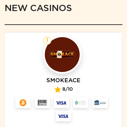
NEW CASINOS
1
SMOKEACE
8/10