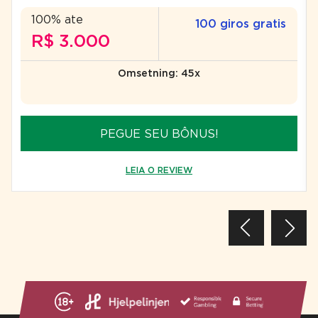
100% ate
100 giros gratis
R$ 3.000
Omsetning: 45x
PEGUE SEU BÔNUS!
LEIA O REVIEW