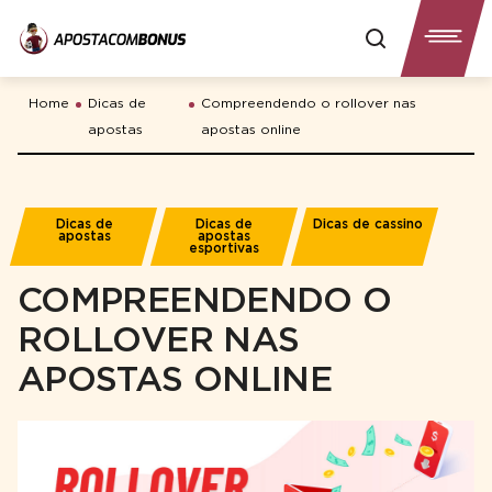
Home
Dicas de
Compreendendo o rollover nas
apostas
apostas online
Dicas de
Dicas de
Dicas de cassino
apostas
apostas
esportivas
COMPREENDENDO O
ROLLOVER NAS
APOSTAS ONLINE