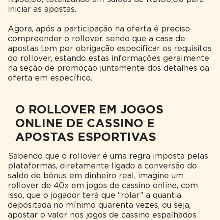
iniciar as apostas.
Agora, após a participação na oferta é preciso
compreender o rollover, sendo que a casa de
apostas tem por obrigação especificar os requisitos
do rollover, estando estas informações geralmente
na seção de promoção juntamente dos detalhes da
oferta em específico.
O ROLLOVER EM JOGOS
ONLINE DE CASSINO E
APOSTAS ESPORTIVAS
Sabendo que o rollover é uma regra imposta pelas
plataformas, diretamente ligado a conversão do
saldo de bônus em dinheiro real, imagine um
rollover de 40x em jogos de cassino online, com
isso, que o jogador terá que “rolar” a quantia
depositada no mínimo quarenta vezes, ou seja,
apostar o valor nos jogos de cassino espalhados