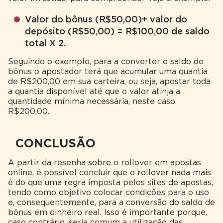
Valor do bônus (R$50,00)+ valor do
depósito (R$50,00) = R$100,00 de saldo
total X 2.
Seguindo o exemplo, para a converter o saldo de
bônus o apostador terá que acumular uma quantia
de R$200,00 em sua carteira, ou seja, apostar toda
a quantia disponível até que o valor atinja a
quantidade mínima necessária, neste caso
R$200,00.
CONCLUSÃO
A partir da resenha sobre o rollover em apostas
online, é possível concluir que o rollover nada mais
é do que uma regra imposta pelos sites de apostas,
tendo como objetivo colocar condições para o uso
e, consequentemente, para a conversão do saldo de
bônus em dinheiro real. Isso é importante porque,
caso contrário, seria comum a utilização das