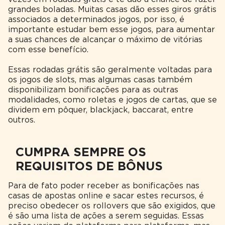
grandes boladas. Muitas casas dão esses giros grátis
associados a determinados jogos, por isso, é
importante estudar bem esse jogos, para aumentar
a suas chances de alcançar o máximo de vitórias
com esse benefício.
Essas rodadas grátis são geralmente voltadas para
os jogos de slots, mas algumas casas também
disponibilizam bonificações para as outras
modalidades, como roletas e jogos de cartas, que se
dividem em pôquer, blackjack, baccarat, entre
outros.
CUMPRA SEMPRE OS
REQUISITOS DE BÔNUS
Para de fato poder receber as bonificações nas
casas de apostas online e sacar estes recursos, é
preciso obedecer os rollovers que são exigidos, que
é são uma lista de ações a serem seguidas. Essas