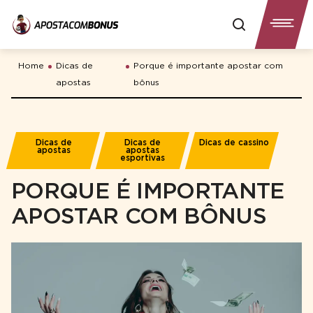
Home
Dicas de
Porque é importante apostar com
apostas
bônus
Dicas de
Dicas de
Dicas de cassino
apostas
apostas
esportivas
PORQUE É IMPORTANTE
APOSTAR COM BÔNUS