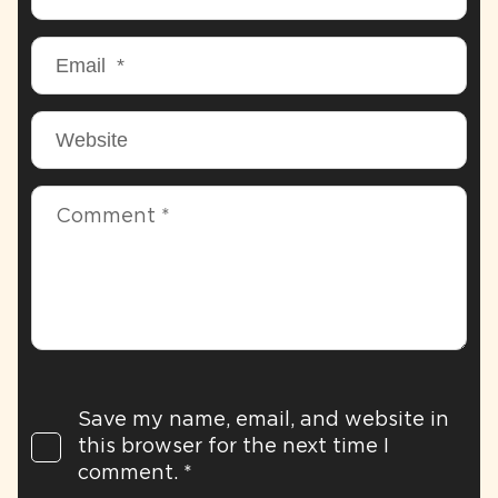
Save my name, email, and website in
this browser for the next time I
comment. *