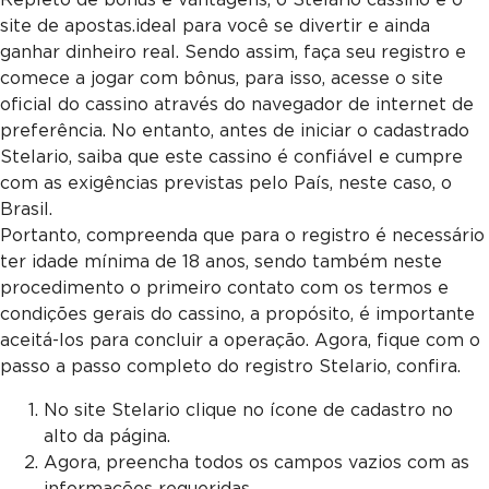
Repleto de bônus e vantagens, o Stelario cassino é o
site de apostas.ideal para você se divertir e ainda
ganhar dinheiro real. Sendo assim, faça seu registro e
comece a jogar com bônus, para isso, acesse o site
oficial do cassino através do navegador de internet de
preferência. No entanto, antes de iniciar o cadastrado
Stelario, saiba que este cassino é confiável e cumpre
com as exigências previstas pelo País, neste caso, o
Brasil.
Portanto, compreenda que para o registro é necessário
ter idade mínima de 18 anos, sendo também neste
procedimento o primeiro contato com os termos e
condições gerais do cassino, a propósito, é importante
aceitá-los para concluir a operação. Agora, fique com o
passo a passo completo do registro Stelario, confira.
No site Stelario clique no ícone de cadastro no
alto da página.
Agora, preencha todos os campos vazios com as