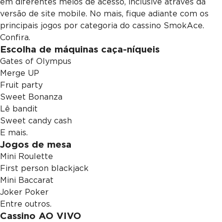
em diferentes meios de acesso, inclusive através da
versão de site mobile. No mais, fique adiante com os
principais jogos por categoria do cassino SmokAce.
Confira.
Escolha de máquinas caça-níqueis
Gates of Olympus
Merge UP
Fruit party
Sweet Bonanza
Lê bandit
Sweet candy cash
E mais.
Jogos de mesa
Mini Roulette
First person blackjack
Mini Baccarat
Joker Poker
Entre outros.
Cassino AO VIVO