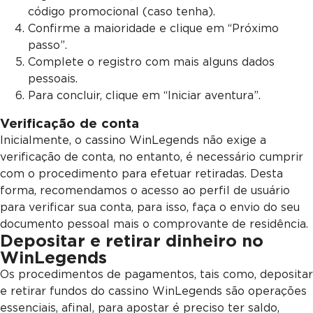
código promocional (caso tenha).
Confirme a maioridade e clique em “Próximo
passo”.
Complete o registro com mais alguns dados
pessoais.
Para concluir, clique em “Iniciar aventura”.
Verificação de conta
Inicialmente, o cassino WinLegends não exige a
verificação de conta, no entanto, é necessário cumprir
com o procedimento para efetuar retiradas. Desta
forma, recomendamos o acesso ao perfil de usuário
para verificar sua conta, para isso, faça o envio do seu
documento pessoal mais o comprovante de residência.
Depositar e retirar dinheiro no
WinLegends
Os procedimentos de pagamentos, tais como, depositar
e retirar fundos do cassino WinLegends são operações
essenciais, afinal, para apostar é preciso ter saldo,