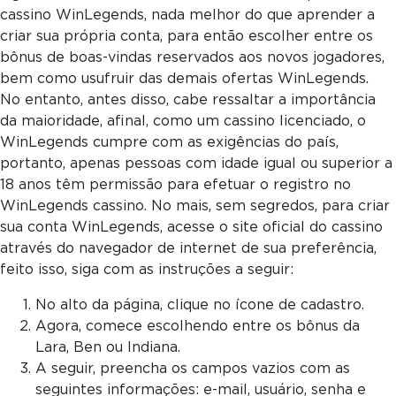
cassino WinLegends, nada melhor do que aprender a
criar sua própria conta, para então escolher entre os
bônus de boas-vindas reservados aos novos jogadores,
bem como usufruir das demais ofertas WinLegends.
No entanto, antes disso, cabe ressaltar a importância
da maioridade, afinal, como um cassino licenciado, o
WinLegends cumpre com as exigências do país,
portanto, apenas pessoas com idade igual ou superior a
18 anos têm permissão para efetuar o registro no
WinLegends cassino. No mais, sem segredos, para criar
sua conta WinLegends, acesse o site oficial do cassino
através do navegador de internet de sua preferência,
feito isso, siga com as instruções a seguir:
No alto da página, clique no ícone de cadastro.
Agora, comece escolhendo entre os bônus da
Lara, Ben ou Indiana.
A seguir, preencha os campos vazios com as
seguintes informações: e-mail, usuário, senha e