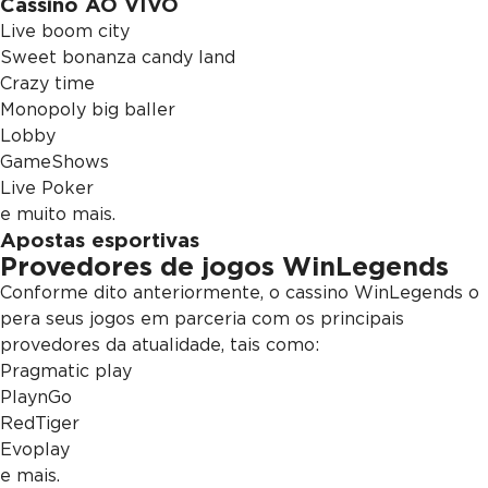
Cassino AO VIVO
Live boom city
Sweet bonanza candy land
Crazy time
Monopoly big baller
Lobby
GameShows
Live Poker
e muito mais.
Apostas esportivas
Provedores de jogos WinLegends
Conforme dito anteriormente, o cassino WinLegends o
pera seus jogos em parceria com os principais
provedores da atualidade, tais como:
Pragmatic play
PlaynGo
RedTiger
Evoplay
e mais.