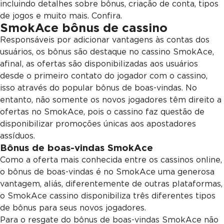
incluindo detalhes sobre bônus, criação de conta, tipos
de jogos e muito mais. Confira.
SmokAce bônus de cassino
Responsáveis por adicionar vantagens às contas dos
usuários, os bônus são destaque no cassino SmokAce,
afinal, as ofertas são disponibilizadas aos usuários
desde o primeiro contato do jogador com o cassino,
isso através do popular bônus de boas-vindas. No
entanto, não somente os novos jogadores têm direito a
ofertas no SmokAce, pois o cassino faz questão de
disponibilizar promoções únicas aos apostadores
assíduos.
Bônus de boas-vindas SmokAce
Como a oferta mais conhecida entre os cassinos online,
o bônus de boas-vindas é no SmokAce uma generosa
vantagem, aliás, diferentemente de outras plataformas,
o SmokAce cassino disponibiliza três diferentes tipos
de bônus para seus novos jogadores.
Para o resgate do bônus de boas-vindas SmokAce não