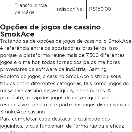
Transferência
Indisponível
R$150,00
bancária
Opções de jogos de cassino
SmokAce
Tratando-se de opções de jogos de cassino, o SmokAce
é referência entre os apostadores brasileiros, isso
porque, a plataforma reúne mais de 7.500 diferentes
jogos e o melhor, todos fornecidos pelos melhores
provedores de software da indústria iGaming.
Repleto de jogos, o cassino SmokAce distribui seus
títulos entre diferentes categorias, tais como, jogos de
mesa, live cassino, caça-níqueis, entre outros. A
propósito, os rápidos jogos de caça-níquel são
responsáveis pela maior parte dos jogos disponíveis no
SmokeAce cassino.
Para completar, cabe destacar a qualidade dos
joguinhos, já que funcionam de forma rápida e eficaz