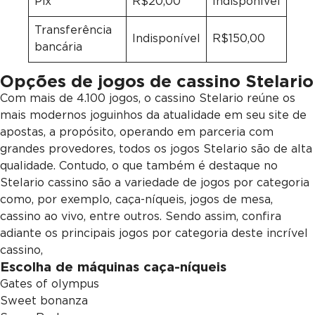
Pix
R$20,00
Indisponível
Transferência
Indisponível
R$150,00
bancária
Opções de jogos de cassino Stelario
Com mais de 4.100 jogos, o cassino Stelario reúne os
mais modernos joguinhos da atualidade em seu site de
apostas, a propósito, operando em parceria com
grandes provedores, todos os jogos Stelario são de alta
qualidade. Contudo, o que também é destaque no
Stelario cassino são a variedade de jogos por categoria
como, por exemplo, caça-níqueis, jogos de mesa,
cassino ao vivo, entre outros. Sendo assim, confira
adiante os principais jogos por categoria deste incrível
cassino,
Escolha de máquinas caça-níqueis
Gates of olympus
Sweet bonanza