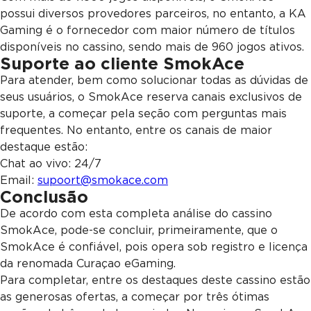
possui diversos provedores parceiros, no entanto, a KA
Gaming é o fornecedor com maior número de títulos
disponíveis no cassino, sendo mais de 960 jogos ativos.
Suporte ao cliente SmokAce
Para atender, bem como solucionar todas as dúvidas de
seus usuários, o SmokAce reserva canais exclusivos de
suporte, a começar pela seção com perguntas mais
frequentes. No entanto, entre os canais de maior
destaque estão:
Chat ao vivo: 24/7
Email:
supoort@smokace.com
Conclusão
De acordo com esta completa análise do cassino
SmokAce, pode-se concluir, primeiramente, que o
SmokAce é confiável, pois opera sob registro e licença
da renomada Curaçao eGaming.
Para completar, entre os destaques deste cassino estão
as generosas ofertas, a começar por três ótimas