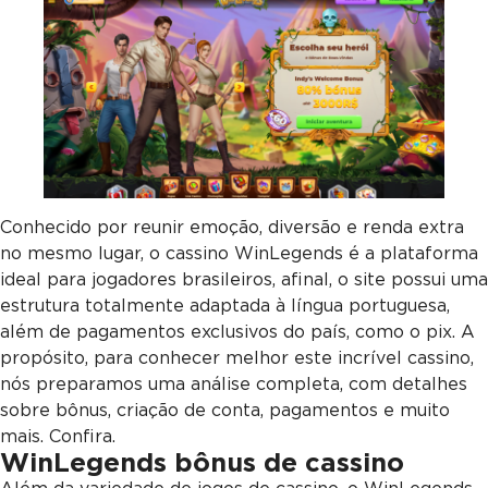
Conhecido por reunir emoção, diversão e renda extra
no mesmo lugar, o cassino WinLegends é a plataforma
ideal para jogadores brasileiros, afinal, o site possui uma
estrutura totalmente adaptada à língua portuguesa,
além de pagamentos exclusivos do país, como o pix. A
propósito, para conhecer melhor este incrível cassino,
nós preparamos uma análise completa, com detalhes
sobre bônus, criação de conta, pagamentos e muito
mais. Confira.
WinLegends bônus de cassino