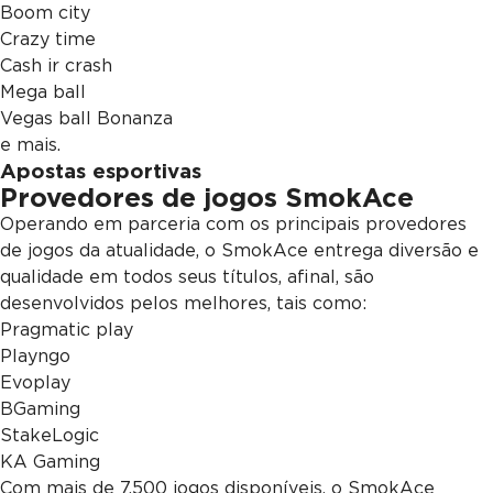
Boom city
Crazy time
Cash ir crash
Mega ball
Vegas ball Bonanza
e mais.
Apostas esportivas
Provedores de jogos SmokAce
Operando em parceria com os principais provedores
de jogos da atualidade, o SmokAce entrega diversão e
qualidade em todos seus títulos, afinal, são
desenvolvidos pelos melhores, tais como:
Pragmatic play
Playngo
Evoplay
BGaming
StakeLogic
KA Gaming
Com mais de 7.500 jogos disponíveis, o SmokAce