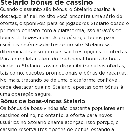
Stelario bônus de cassino
Quando o assunto são bônus, o Stelario cassino é
destaque, afinal, no site você encontra uma série de
ofertas, disponíveis para os jogadores Stelario desde o
primeiro contato com a plataforma, isso através do
bônus de boas-vindas. A propósito, o bônus para
usuários recém-cadastrados no site Stelario são
diferenciados, isso porque, são três opções de ofertas.
Para completar, além do tradicional bônus de boas-
vindas, o Stelario cassino disponibiliza outras ofertas,
tais como, pacotes promocionais e bônus de recargas.
No mais, tratando-se de uma plataforma confiável,
cabe destacar que no Stelario, apostas com bônus é
uma operação segura.
Bônus de boas-vindas Stelario
Os bônus de boas-vindas são bastante populares em
cassinos online, no entanto, a oferta para novos
usuários no Stelario chama atenção. Isso porque, o
cassino reserva três opções de bônus, estando a