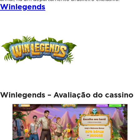
Winlegends
Winlegends – Avaliação do cassino