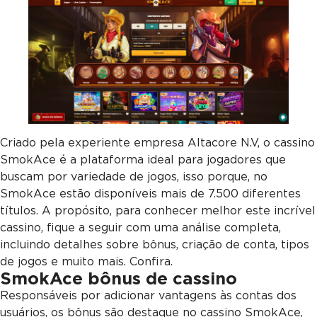
Criado pela experiente empresa Altacore N.V, o cassino
SmokAce é a plataforma ideal para jogadores que
buscam por variedade de jogos, isso porque, no
SmokAce estão disponíveis mais de 7.500 diferentes
títulos. A propósito, para conhecer melhor este incrível
cassino, fique a seguir com uma análise completa,
incluindo detalhes sobre bônus, criação de conta, tipos
de jogos e muito mais. Confira.
SmokAce bônus de cassino
Responsáveis por adicionar vantagens às contas dos
usuários, os bônus são destaque no cassino SmokAce,