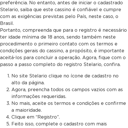
preferência. No entanto, antes de iniciar o cadastrado
Stelario, saiba que este cassino é confiável e cumpre
com as exigências previstas pelo País, neste caso, o
Brasil.
Portanto, compreenda que para o registro é necessário
ter idade mínima de 18 anos, sendo também neste
procedimento o primeiro contato com os termos e
condições gerais do cassino, a propósito, é importante
aceitá-los para concluir a operação. Agora, fique com o
passo a passo completo do registro Stelario, confira.
No site Stelario clique no ícone de cadastro no
alto da página.
Agora, preencha todos os campos vazios com as
informações requeridas.
No mais, aceite os termos e condições e confirme
a maioridade.
Clique em “Registro”.
Feito isso, complete o cadastro com mais