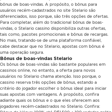
bônus de boas-vindas. A propósito, o bônus para
usuários recém-cadastrados no site Stelario são
diferenciados, isso porque, são três opções de ofertas.
Para completar, além do tradicional bônus de boas-
vindas, o Stelario cassino disponibiliza outras ofertas,
tais como, pacotes promocionais e bônus de recargas.
No mais, tratando-se de uma plataforma confiável,
cabe destacar que no Stelario, apostas com bônus é
uma operação segura.
Bônus de boas-vindas Stelario
Os bônus de boas-vindas são bastante populares em
cassinos online, no entanto, a oferta para novos
usuários no Stelario chama atenção. Isso porque, o
cassino reserva três opções de bônus, estando a
critério do jogador escolher o bônus ideal para iniciar
suas apostas com vantagens. A propósito, confira
adiante quais os bônus e o que eles oferecem aos
jogadores recém-cadastrados no Stelario. Confira: