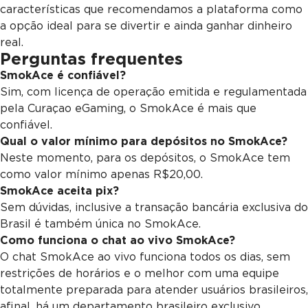
características que recomendamos a plataforma como
a opção ideal para se divertir e ainda ganhar dinheiro
real.
Perguntas frequentes
SmokAce é confiável?
Sim, com licença de operação emitida e regulamentada
pela Curaçao eGaming, o SmokAce é mais que
confiável.
Qual o valor mínimo para depósitos no SmokAce?
Neste momento, para os depósitos, o SmokAce tem
como valor mínimo apenas R$20,00.
SmokAce aceita pix?
Sem dúvidas, inclusive a transação bancária exclusiva do
Brasil é também única no SmokAce.
Como funciona o chat ao vivo SmokAce?
O chat SmokAce ao vivo funciona todos os dias, sem
restrições de horários e o melhor com uma equipe
totalmente preparada para atender usuários brasileiros,
afinal, há um departamento brasileiro exclusivo.