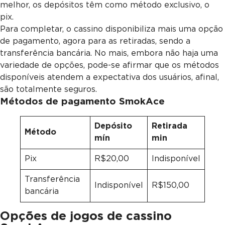
melhor, os depósitos têm como método exclusivo, o
pix.
Para completar, o cassino disponibiliza mais uma opção
de pagamento, agora para as retiradas, sendo a
transferência bancária. No mais, embora não haja uma
variedade de opções, pode-se afirmar que os métodos
disponíveis atendem a expectativa dos usuários, afinal,
são totalmente seguros.
Métodos de pagamento SmokAce
Depósito
Retirada
Método
mín
min
Pix
R$20,00
Indisponível
Transferência
Indisponível
R$150,00
bancária
Opções de jogos de cassino