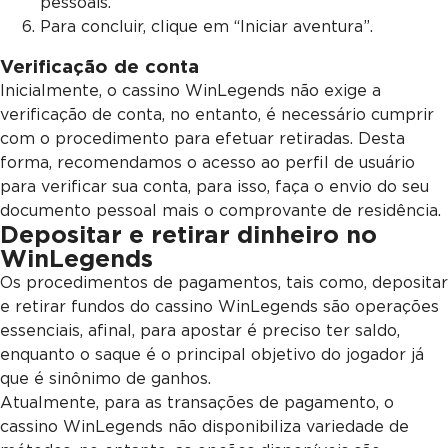
pessoais.
Para concluir, clique em “Iniciar aventura”.
Verificação de conta
Inicialmente, o cassino WinLegends não exige a
verificação de conta, no entanto, é necessário cumprir
com o procedimento para efetuar retiradas. Desta
forma, recomendamos o acesso ao perfil de usuário
para verificar sua conta, para isso, faça o envio do seu
documento pessoal mais o comprovante de residência.
Depositar e retirar dinheiro no
WinLegends
Os procedimentos de pagamentos, tais como, depositar
e retirar fundos do cassino WinLegends são operações
essenciais, afinal, para apostar é preciso ter saldo,
enquanto o saque é o principal objetivo do jogador já
que é sinônimo de ganhos.
Atualmente, para as transações de pagamento, o
cassino WinLegends não disponibiliza variedade de