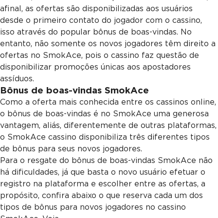
afinal, as ofertas são disponibilizadas aos usuários
desde o primeiro contato do jogador com o cassino,
isso através do popular bônus de boas-vindas. No
entanto, não somente os novos jogadores têm direito a
ofertas no SmokAce, pois o cassino faz questão de
disponibilizar promoções únicas aos apostadores
assíduos.
Bônus de boas-vindas SmokAce
Como a oferta mais conhecida entre os cassinos online,
o bônus de boas-vindas é no SmokAce uma generosa
vantagem, aliás, diferentemente de outras plataformas,
o SmokAce cassino disponibiliza três diferentes tipos
de bônus para seus novos jogadores.
Para o resgate do bônus de boas-vindas SmokAce não
há dificuldades, já que basta o novo usuário efetuar o
registro na plataforma e escolher entre as ofertas, a
propósito, confira abaixo o que reserva cada um dos
tipos de bônus para novos jogadores no cassino