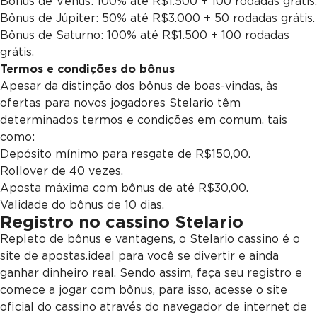
Bônus de Vénus: 100% até R$1.500 + 100 rodadas grátis.
Bônus de Júpiter: 50% até R$3.000 + 50 rodadas grátis.
Bônus de Saturno: 100% até R$1.500 + 100 rodadas
grátis.
Termos e condições do bônus
Apesar da distinção dos bônus de boas-vindas, às
ofertas para novos jogadores Stelario têm
determinados termos e condições em comum, tais
como:
Depósito mínimo para resgate de R$150,00.
Rollover de 40 vezes.
Aposta máxima com bônus de até R$30,00.
Validade do bônus de 10 dias.
Registro no cassino Stelario
Repleto de bônus e vantagens, o Stelario cassino é o
site de apostas.ideal para você se divertir e ainda
ganhar dinheiro real. Sendo assim, faça seu registro e
comece a jogar com bônus, para isso, acesse o site
oficial do cassino através do navegador de internet de