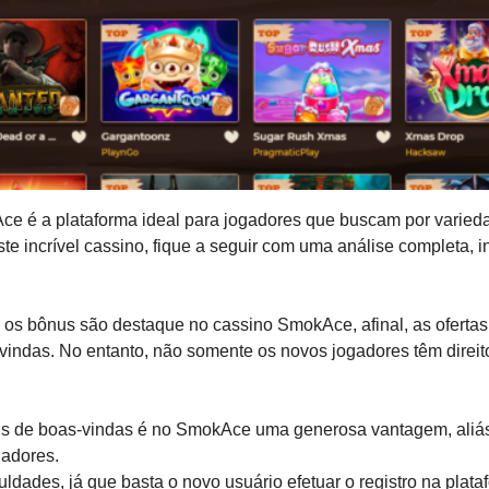
ce é a plataforma ideal para jogadores que buscam por varied
este incrível cassino, fique a seguir com uma análise completa, 
os bônus são destaque no cassino SmokAce, afinal, as ofertas 
vindas. No entanto, não somente os novos jogadores têm direit
nus de boas-vindas é no SmokAce uma generosa vantagem, aliás
gadores.
ades, já que basta o novo usuário efetuar o registro na platafo