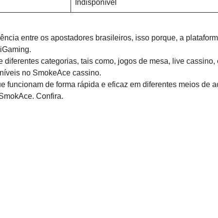
Indisponível
cia entre os apostadores brasileiros, isso porque, a plataform
 iGaming.
 diferentes categorias, tais como, jogos de mesa, live cassino, 
oníveis no SmokeAce cassino.
e funcionam de forma rápida e eficaz em diferentes meios de ac
 SmokAce. Confira.