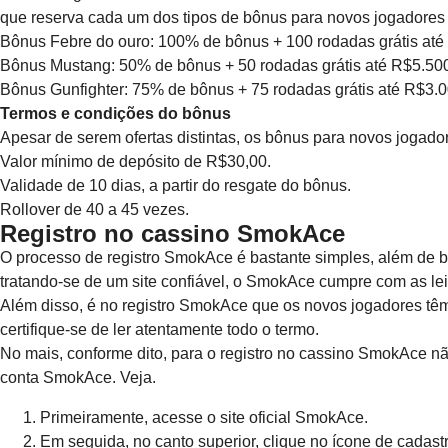
que reserva cada um dos tipos de bônus para novos jogadores
Bônus Febre do ouro: 100% de bônus + 100 rodadas grátis até
Bônus Mustang: 50% de bônus + 50 rodadas grátis até R$5.50
Bônus Gunfighter: 75% de bônus + 75 rodadas grátis até R$3.0
Termos e condições do bônus
Apesar de serem ofertas distintas, os bônus para novos jogad
Valor mínimo de depósito de R$30,00.
Validade de 10 dias, a partir do resgate do bônus.
Rollover de 40 a 45 vezes.
Registro no cassino SmokAce
O processo de registro SmokAce é bastante simples, além de ba
tratando-se de um site confiável, o SmokAce cumpre com as le
Além disso, é no registro SmokAce que os novos jogadores têm 
certifique-se de ler atentamente todo o termo.
No mais, conforme dito, para o registro no cassino SmokAce nã
conta SmokAce. Veja.
Primeiramente, acesse o site oficial SmokAce.
Em seguida, no canto superior, clique no ícone de cadastr