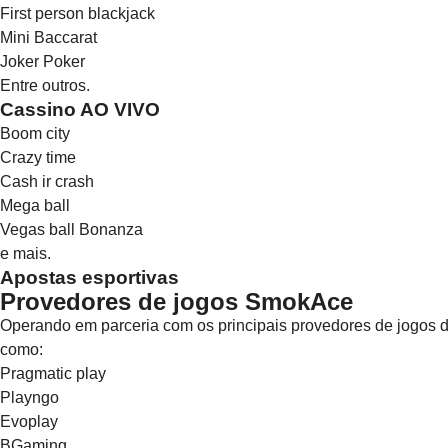
First person blackjack
Mini Baccarat
Joker Poker
Entre outros.
Cassino AO VIVO
Boom city
Crazy time
Cash ir crash
Mega ball
Vegas ball Bonanza
e mais.
Apostas esportivas
Provedores de jogos SmokAce
Operando em parceria com os principais provedores de jogos da
como:
Pragmatic play
Playngo
Evoplay
BGaming