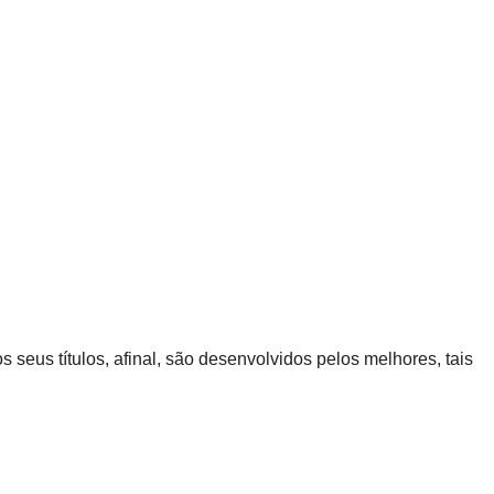
eus títulos, afinal, são desenvolvidos pelos melhores, tais