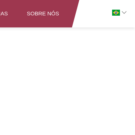
IAS
SOBRE NÓS